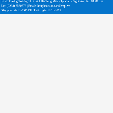
Số 2B Đường Trường Thi / Số 1 Hồ Tùng Mậu - Tp.Vinh - Nghệ An | Tel: 18001166
Fax: (0238) 3560378 | Email: thongbaocuoc.nan@vnpt.vn
Giấy phép số 155/GP-TTĐT cấp ngày 18/10/2012