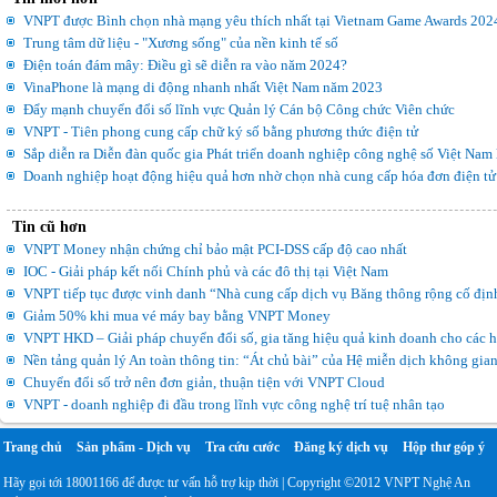
VNPT được Bình chọn nhà mạng yêu thích nhất tại Vietnam Game Awards 202
Trung tâm dữ liệu - "Xương sống" của nền kinh tế số
Điện toán đám mây: Điều gì sẽ diễn ra vào năm 2024?
VinaPhone là mạng di động nhanh nhất Việt Nam năm 2023
Đẩy mạnh chuyển đổi số lĩnh vực Quản lý Cán bộ Công chức Viên chức
VNPT - Tiên phong cung cấp chữ ký số bằng phương thức điện tử
Sắp diễn ra Diễn đàn quốc gia Phát triển doanh nghiệp công nghệ số Việt Nam 
Doanh nghiệp hoạt động hiệu quả hơn nhờ chọn nhà cung cấp hóa đơn điện tử 
Tin cũ hơn
VNPT Money nhận chứng chỉ bảo mật PCI-DSS cấp độ cao nhất
IOC - Giải pháp kết nối Chính phủ và các đô thị tại Việt Nam
VNPT tiếp tục được vinh danh “Nhà cung cấp dịch vụ Băng thông rộng cố định
Giảm 50% khi mua vé máy bay bằng VNPT Money
VNPT HKD – Giải pháp chuyển đổi số, gia tăng hiệu quả kinh doanh cho các h
Nền tảng quản lý An toàn thông tin: “Át chủ bài” của Hệ miễn dịch không gi
Chuyển đổi số trở nên đơn giản, thuận tiện với VNPT Cloud
VNPT - doanh nghiệp đi đầu trong lĩnh vực công nghệ trí tuệ nhân tạo
Trang chủ
Sản phẩm - Dịch vụ
Tra cứu cước
Đăng ký dịch vụ
Hộp thư góp ý
Hãy gọi tới 18001166 để được tư vấn hỗ trợ kịp thời | Copyright ©2012 VNPT Nghệ An