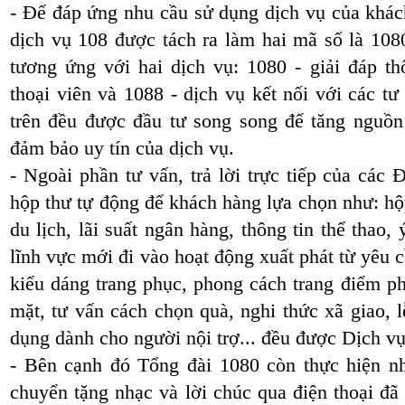
- Để đáp ứng nhu cầu sử dụng dịch vụ của khá
dịch vụ 108 được tách ra làm hai mã số là 10
tương ứng với hai dịch vụ: 1080 - giải đáp thô
thoại viên và 1088 - dịch vụ kết nối với các tư
trên đều được đầu tư song song để tăng nguồ
đảm bảo uy tín của dịch vụ.
- Ngoài phần tư vấn, trả lời trực tiếp của các 
hộp thư tự động để khách hàng lựa chọn như: hộ
du lịch, lãi suất ngân hàng, thông tin thể thao,
lĩnh vực mới đi vào hoạt động xuất phát từ yêu 
kiểu dáng trang phục, phong cách trang điểm ph
mặt, tư vấn cách chọn quà, nghi thức xã giao, l
dụng dành cho người nội trợ... đều được Dịch vụ
- Bên cạnh đó Tổng đài 1080 còn thực hiện nh
chuyển tặng nhạc và lời chúc qua điện thoại đã