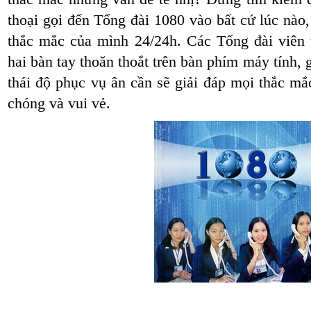
thoại gọi đến Tổng đài 1080 vào bất cứ lúc nào
thắc mắc của mình 24/24h. Các Tổng đài viên 
hai bàn tay thoăn thoắt trên bàn phím máy tính, 
thái độ phục vụ ân cần sẽ giải đáp mọi thắc m
chóng và vui vẻ.