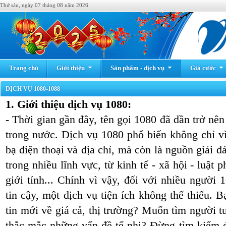
Thứ sáu, ngày 07 tháng 08 năm 2026
Trang chủ
Giới thiệu
Sản phẩm - dịch vụ
Giá cước
DỊCH VỤ 1080-1088
1. Giới thiệu dịch vụ 1080:
- Thời gian gần đây, tên gọi 1080 đã dần trở nê
trong nước. Dịch vụ 1080 phổ biến không chỉ 
bạ điện thoại và địa chỉ, mà còn là nguồn giải đ
trong nhiều lĩnh vực, từ kinh tế - xã hội - luật 
giới tính... Chính vì vậy, đối với nhiều người 
tin cậy, một dịch vụ tiện ích không thể thiếu.
tin mới về giá cả, thị trường? Muốn tìm người 
thắc mắc những vấn đề tế nhị? Đừng tìm kiếm đ