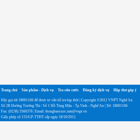
Trang chủ
Sản phẩm - Dịch vụ
Tra cứu cước
Đăng ký dịch vụ
Hộp thư góp ý
Hãy gọi tới 18001166 để được tư vấn hỗ trợ kịp thời | Copyright ©2012 VNPT Nghệ An
Số 2B Đường Trường Thi / Số 1 Hồ Tùng Mậu - Tp.Vinh - Nghệ An | Tel: 18001166
Fax: (0238) 3560378 | Email: thongbaocuoc.nan@vnpt.vn
Giấy phép số 155/GP-TTĐT cấp ngày 18/10/2012