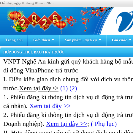
Chủ nhật, ngày 09 tháng 08 năm 2026
Trang chủ
Giới thiệu
Sản phẩm - dịch vụ
Giá cước
HỢP ĐỒNG THUÊ BAO TRẢ TRƯỚC
VNPT Nghệ An kính gửi quý khách hàng bộ mẫu
di động VinaPhone trả trước
I. Điều kiện giao dịch chung đối với dịch vụ thôn
trước.
Xem tại đây>>
(1)
(2)
1. Phiếu đăng kí thông tin dịch vụ di động trả t
cá nhân).
Xem tai đây >>
2. Phiếu đăng kí thông tin dịch vụ di động trả t
Doạnh nghiệp).
Xem tại đây >>
;
( Phụ lục)
II. Hợp đồng cung cấp và sử dụng dịch vụ di độn