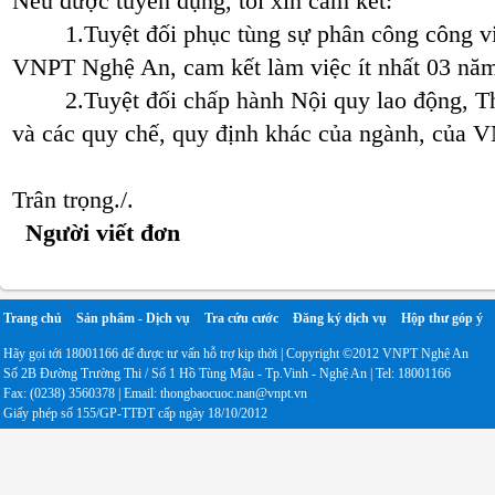
Nếu được tuyển dụng, tôi xin cam kết:
1.Tuyệt đối phục tùng sự phân công công việc
VNPT Nghệ An, cam kết làm việc ít nhất 03 nă
2.Tuyệt đối chấp hành Nội quy lao động, Thỏ
và các quy chế, quy định khác của ngành, của
Trân trọng./.
Người viết đơn
Trang chủ
Sản phẩm - Dịch vụ
Tra cứu cước
Đăng ký dịch vụ
Hộp thư góp ý
Hãy gọi tới 18001166 để được tư vấn hỗ trợ kịp thời | Copyright ©2012 VNPT Nghệ An
Số 2B Đường Trường Thi / Số 1 Hồ Tùng Mậu - Tp.Vinh - Nghệ An | Tel: 18001166
Fax: (0238) 3560378 | Email: thongbaocuoc.nan@vnpt.vn
Giấy phép số 155/GP-TTĐT cấp ngày 18/10/2012