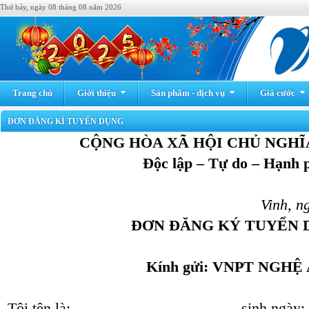
Thứ bảy, ngày 08 tháng 08 năm 2026
Trang chủ
Giới thiệu
Sản phẩm - dịch vụ
Giá cước
ĐƠN ĐĂNG KÍ TUYỂN DỤNG
CỘNG HÒA XÃ HỘI CHỦ NGHĨ
Độc lập – Tự do – Hạnh 
Vinh, ngày t
ĐƠN ĐĂNG KÝ TUYỂN 
Kính gửi: VNPT NGHỆ
Tôi tên là: ……………………………sinh ng