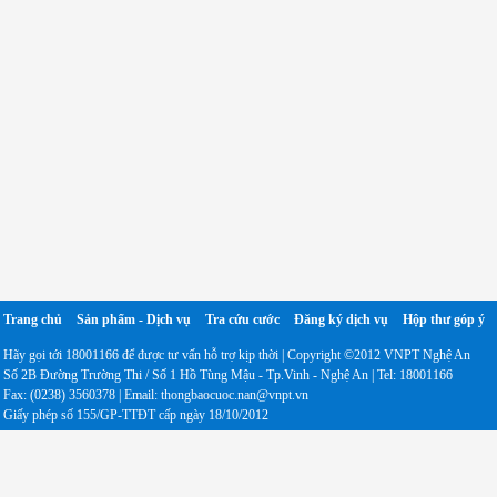
Trang chủ
Sản phẩm - Dịch vụ
Tra cứu cước
Đăng ký dịch vụ
Hộp thư góp ý
Hãy gọi tới 18001166 để được tư vấn hỗ trợ kịp thời | Copyright ©2012 VNPT Nghệ An
Số 2B Đường Trường Thi / Số 1 Hồ Tùng Mậu - Tp.Vinh - Nghệ An | Tel: 18001166
Fax: (0238) 3560378 | Email: thongbaocuoc.nan@vnpt.vn
Giấy phép số 155/GP-TTĐT cấp ngày 18/10/2012