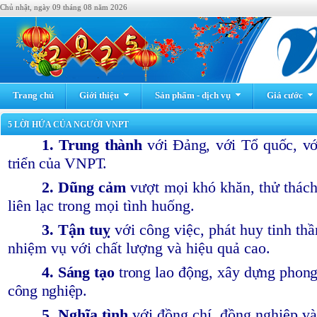
Chủ nhật, ngày 09 tháng 08 năm 2026
Trang chủ
Giới thiệu
Sản phẩm - dịch vụ
Giá cước
5 LỜI HỨA CỦA NGƯỜI VNPT
1. Trung thành
với Đảng, với Tổ quốc, vớ
triển của VNPT.
2. Dũng cảm
vượt mọi khó khăn, thử thách
liên lạc trong mọi tình huống.
3. Tận tuỵ
với công việc, phát huy tinh th
nhiệm vụ với chất lượng và hiệu quả cao.
4. Sáng tạo
trong lao động, xây dựng phong
công nghiệp.
5. Nghĩa tình
với đồng chí, đồng nghiệp và