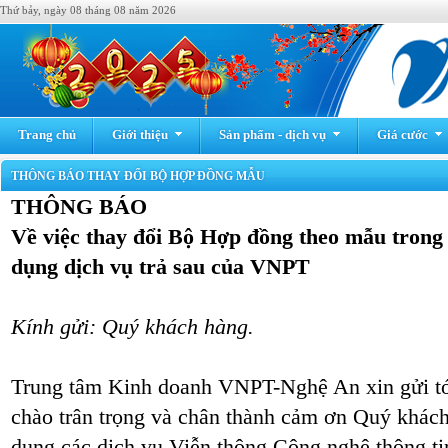
Thứ bảy, ngày 08 tháng 08 năm 2026
Trang chủ
Giới thiệu
Sản phẩm - dịch vụ
Giá cước
THÔNG BÁO THAY ĐỔI BỘ HỢP ĐỒNG MẪU
THÔNG BÁO
Về việc thay đổi Bộ Hợp đồng theo mẫu trong 
dụng dịch vụ trả sau của VNPT
Kính gửi
:
Quý khách hàng.
Trung tâm Kinh doanh VNPT-Nghệ An xin gửi tớ
chào trân trọng và chân thành cảm ơn Quý khách
dụng các dịch vụ Viễn thông Công nghệ thông tin