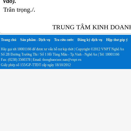
vào).
Trân trọng./.
TRUNG TÂM KINH DOANH VN
Trang chủ
Sản phẩm - Dịch vụ
Tra cứu cước
Đăng ký dịch vụ
Hộp thư góp ý
Hãy gọi tới 18001166 để được tư vấn hỗ trợ kịp thời | Copyright ©2012 VNPT Nghệ An
Số 2B Đường Trường Thi / Số 1 Hồ Tùng Mậu - Tp.Vinh - Nghệ An | Tel: 18001166
Fax: (0238) 3560378 | Email: thongbaocuoc.nan@vnpt.vn
Giấy phép số 155/GP-TTĐT cấp ngày 18/10/2012