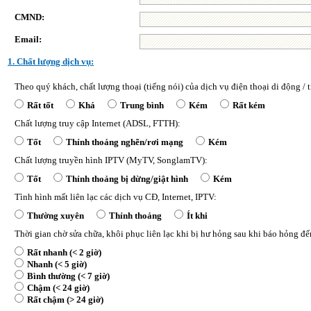
CMND:
Email:
1. Chất lượng dịch vụ:
Theo quý khách, chất lượng thoại (tiếng nói) của dịch vụ điện thoại di động /
Rất tốt
Khá
Trung bình
Kém
Rất kém
Chất lượng truy cập Internet (ADSL, FTTH):
Tốt
Thỉnh thoảng nghẽn/rơi mạng
Kém
Chất lượng truyền hình IPTV (MyTV, SonglamTV):
Tốt
Thỉnh thoảng bị dừng/giật hình
Kém
Tình hình mất liên lạc các dịch vụ CĐ, Internet, IPTV:
Thường xuyên
Thỉnh thoảng
Ít khi
Thời gian chờ sửa chữa, khôi phục liên lạc khi bị hư hỏng sau khi báo hỏng đ
Rất nhanh (< 2 giờ)
Nhanh (< 5 giờ)
Bình thường (< 7 giờ)
Chậm (< 24 giờ)
Rất chậm (> 24 giờ)