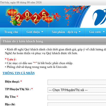
Thứ bảy, ngày 08 tháng 08 năm 2026
Trang chủ
Giới thiệu
Sản phẩm - dịch vụ
Giá cước
Thăm dò ý kiến khách hàng
• Kính đề nghị Quý khách dành chút thời gian đánh giá, góp ý vế chất lượng 
Nghệ An hoàn thiện và phục vụ Quý khách được tốt hơn.
* Lưu ý:
• Các mục có dấu sao "
*
" là bắt buộc phải chọn nhập.
• Phông chữ sử dụng trong trang web là Unicode.
THÔNG TIN CÁ NHÂN
Điện thoại:
*
TP/Huyện/Thị Xã :
*
Họ Tên:
*
Địa chỉ: