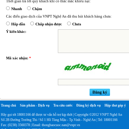
Thời gian trả lời quý khách khi có thắc mắc khiếu nại:
Nhanh
Chậm
Các điển giao dịch của VNPT Nghệ An đã thu hút khách hàng chưa:
Hấp dẫn
Chấp nhận được
Chưa
Ý kiến khác:
Mã xác nhận:
*
Trang chủ
Sản phẩm - Dịch vụ
Tra cứu cước
Đăng ký dịch vụ
Hộp thư góp ý
Hãy gọi tới 18001166 để được tư vấn hỗ trợ kịp thời | Copyright ©2012 VNPT Nghệ An
Số 2B Đường Trường Thi / Số 1 Hồ Tùng Mậu - Tp.Vinh - Nghệ An | Tel: 18001166
Fax: (0238) 3560378 | Email: thongbaocuoc.nan@vnpt.vn