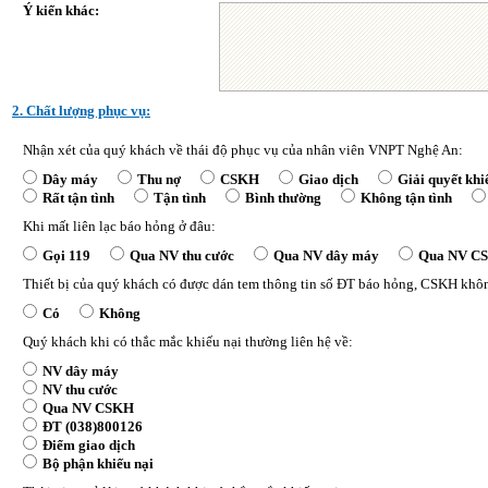
Ý kiến khác:
2. Chất lượng phục vụ:
Nhận xét của quý khách về thái độ phục vụ của nhân viên VNPT Nghệ An:
Dây máy
Thu nợ
CSKH
Giao dịch
Giải quyết khi
Rất tận tình
Tận tình
Bình thường
Không tận tình
Khi mất liên lạc báo hỏng ở đâu:
Gọi 119
Qua NV thu cước
Qua NV dây máy
Qua NV C
Thiết bị của quý khách có được dán tem thông tin số ĐT báo hỏng, CSKH khô
Có
Không
Quý khách khi có thắc mắc khiếu nại thường liên hệ về:
NV dây máy
NV thu cước
Qua NV CSKH
ĐT (038)800126
Điểm giao dịch
Bộ phận khiếu nại