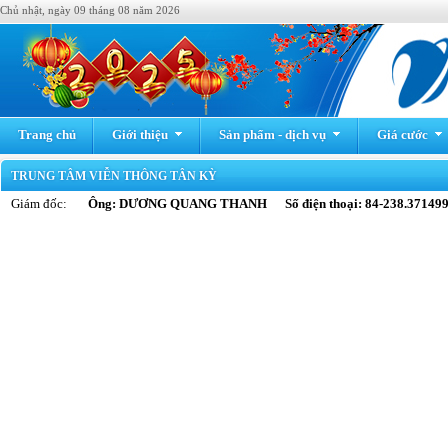
Chủ nhật, ngày 09 tháng 08 năm 2026
Trang chủ
Giới thiệu
Sản phẩm - dịch vụ
Giá cước
TRUNG TÂM VIỄN THÔNG TÂN KỲ
Giám đốc:
Ông: DƯƠNG QUANG THANH Số điện thoại: 84-238.37149