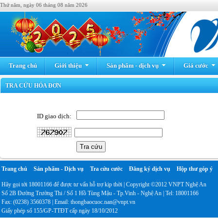
Thứ năm, ngày 06 tháng 08 năm 2026
Trang chủ
Giới thiệu
Sản phẩm - dịch vụ
Giá cước
TRA CỨU HÓA ĐƠN
ID giao dịch:
Tra cứu
Trang chủ
Sản phẩm - Dịch vụ
Tra cứu cước
Đăng ký dịch vụ
Hộp thư góp ý
Hãy gọi tới 18001166 để được tư vấn hỗ trợ kịp thời | Copyright ©2012 VNPT Nghệ An
Số 2B Đường Trường Thi / Số 1 Hồ Tùng Mậu - Tp.Vinh - Nghệ An | Tel: 18001166
Fax: (0238) 3560378 | Email: thongbaocuoc.nan@vnpt.vn
Giấy phép số 155/GP-TTĐT cấp ngày 18/10/2012