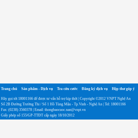
Trang chủ
Sản phẩm - Dịch vụ
Tra cứu cước
Đăng ký dịch vụ
Hộp thư góp ý
Hãy gọi tới 18001166 để được tư vấn hỗ trợ kịp thời | Copyright ©2012 VNPT Nghệ An
Số 2B Đường Trường Thi / Số 1 Hồ Tùng Mậu - Tp.Vinh - Nghệ An | Tel: 18001166
Fax: (0238) 3560378 | Email: thongbaocuoc.nan@vnpt.vn
Giấy phép số 155/GP-TTĐT cấp ngày 18/10/2012