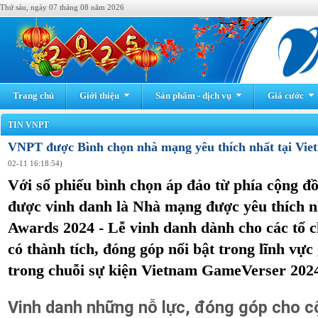
Thứ sáu, ngày 07 tháng 08 năm 2026
Trang chủ
Giới thiệu
Sản phẩm - dịch vụ
Giá cước
TIN VNPT
VNPT được Bình chọn nhà mạng yêu thích nhất tại V
02-11 16:18:54)
Với số phiếu bình chọn áp đảo từ phía cộng 
được vinh danh là Nhà mạng được yêu thích 
Awards 2024 - Lễ vinh danh dành cho các tổ 
có thành tích, đóng góp nổi bật trong lĩnh v
trong chuỗi sự kiện Vietnam GameVerser 202
Vinh danh những nỗ lực, đóng góp cho 