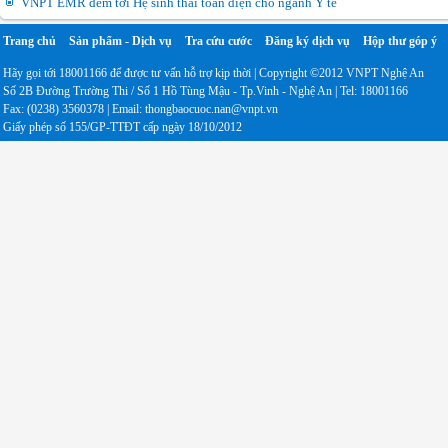
VNPT EMR đem tới Hệ sinh thái toàn diện cho ngành Y tế
Trang chủ
Sản phẩm - Dịch vụ
Tra cứu cước
Đăng ký dịch vụ
Hộp thư góp ý
Hãy gọi tới 18001166 để được tư vấn hỗ trợ kịp thời | Copyright ©2012 VNPT Nghệ An
Số 2B Đường Trường Thi / Số 1 Hồ Tùng Mậu - Tp.Vinh - Nghệ An | Tel: 18001166
Fax: (0238) 3560378 | Email: thongbaocuoc.nan@vnpt.vn
Giấy phép số 155/GP-TTĐT cấp ngày 18/10/2012