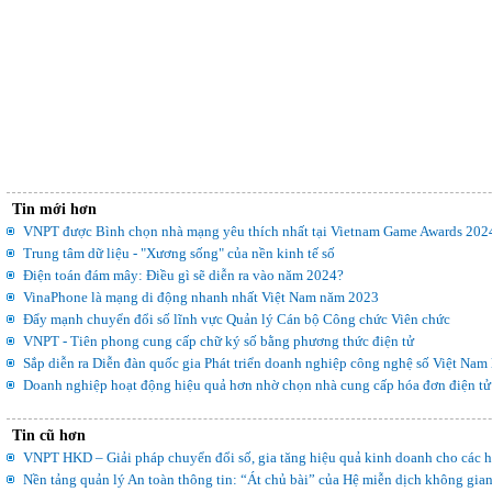
Tin mới hơn
VNPT được Bình chọn nhà mạng yêu thích nhất tại Vietnam Game Awards 202
Trung tâm dữ liệu - "Xương sống" của nền kinh tế số
Điện toán đám mây: Điều gì sẽ diễn ra vào năm 2024?
VinaPhone là mạng di động nhanh nhất Việt Nam năm 2023
Đẩy mạnh chuyển đổi số lĩnh vực Quản lý Cán bộ Công chức Viên chức
VNPT - Tiên phong cung cấp chữ ký số bằng phương thức điện tử
Sắp diễn ra Diễn đàn quốc gia Phát triển doanh nghiệp công nghệ số Việt Nam 
Doanh nghiệp hoạt động hiệu quả hơn nhờ chọn nhà cung cấp hóa đơn điện tử 
Tin cũ hơn
VNPT HKD – Giải pháp chuyển đổi số, gia tăng hiệu quả kinh doanh cho các h
Nền tảng quản lý An toàn thông tin: “Át chủ bài” của Hệ miễn dịch không gi