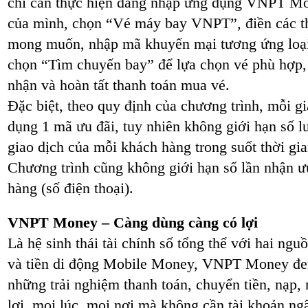
chỉ cần thực hiện đăng nhập ứng dụng VNPT Mone
của mình, chọn “Vé máy bay VNPT”, điền các th
mong muốn, nhập mã khuyến mại tương ứng loại
chọn “Tìm chuyến bay” để lựa chọn vé phù hợp, 
nhận và hoàn tất thanh toán mua vé.
Đặc biệt, theo quy định của chương trình, mỗi g
dụng 1 mã ưu đãi, tuy nhiên không giới hạn số 
giao dịch của mỗi khách hàng trong suốt thời gia
Chương trình cũng không giới hạn số lần nhận ư
hàng (số điện thoại).
VNPT Money – Càng dùng càng có lợi
Là hệ sinh thái tài chính số tổng thể với hai ngu
và tiền di động Mobile Money, VNPT Money đe
những trải nghiệm thanh toán, chuyển tiền, nạp, r
lợi, mọi lúc, mọi nơi mà không cần tài khoản n