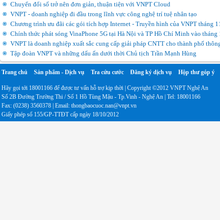
Chuyển đổi số trở nên đơn giản, thuận tiện với VNPT Cloud
VNPT - doanh nghiệp đi đầu trong lĩnh vực công nghệ trí tuệ nhân tạo
Chương trình ưu đãi các gói tích hợp Internet - Truyền hình của VNPT tháng 
Chính thức phát sóng VinaPhone 5G tại Hà Nội và TP Hồ Chí Minh vào tháng
VNPT là doanh nghiệp xuất sắc cung cấp giải pháp CNTT cho thành phố thôn
Tập đoàn VNPT và những dấu ấn dưới thời Chủ tịch Trần Mạnh Hùng
Trang chủ
Sản phẩm - Dịch vụ
Tra cứu cước
Đăng ký dịch vụ
Hộp thư góp ý
Hãy gọi tới 18001166 để được tư vấn hỗ trợ kịp thời | Copyright ©2012 VNPT Nghệ An
Số 2B Đường Trường Thi / Số 1 Hồ Tùng Mậu - Tp.Vinh - Nghệ An | Tel: 18001166
Fax: (0238) 3560378 | Email: thongbaocuoc.nan@vnpt.vn
Giấy phép số 155/GP-TTĐT cấp ngày 18/10/2012