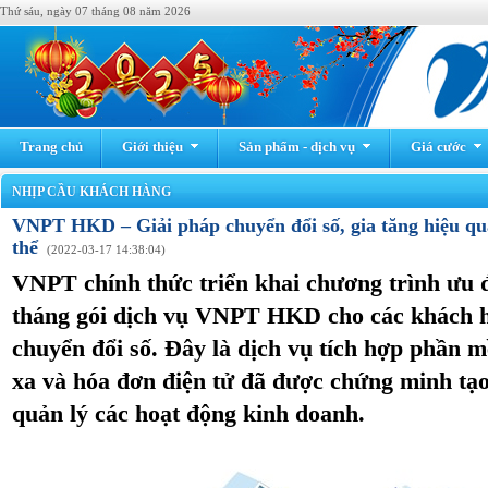
Thứ sáu, ngày 07 tháng 08 năm 2026
Trang chủ
Giới thiệu
Sản phẩm - dịch vụ
Giá cước
NHỊP CẦU KHÁCH HÀNG
VNPT HKD – Giải pháp chuyển đổi số, gia tăng hiệu qu
thể
(2022-03-17 14:38:04)
VNPT chính thức triển khai chương trình ưu đ
tháng gói dịch vụ VNPT HKD cho các khách h
chuyển đổi số. Đây là dịch vụ tích hợp phần m
xa và hóa đơn điện tử đã được chứng minh tạo
quản lý các hoạt động kinh doanh.