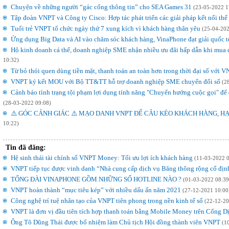
Chuyện về những người “gác cổng thông tin” cho SEA Games 31
(23-05-2022 1
Tập đoàn VNPT và Công ty Cisco: Hợp tác phát triển các giải pháp kết nối th
Tuổi trẻ VNPT tổ chức ngày thứ 7 xung kích vì khách hàng thân yêu
(25-04-202
Ứng dụng Big Data và AI vào chăm sóc khách hàng, VinaPhone đạt giải quốc 
Hộ kinh doanh cá thể, doanh nghiệp SME nhận nhiều ưu đãi hấp dẫn khi mu
10:32)
Từ bỏ thói quen dùng tiền mặt, thanh toán an toàn hơn trong thời đại số vớ
VNPT ký kết MOU với Bộ TT&TT hỗ trợ doanh nghiệp SME chuyển đổi số
(2
Cảnh báo tình trạng tội phạm lợi dụng tính năng "Chuyển hướng cuộc gọi" để
(28-03-2022 09:08)
⚠️ GÓC CẢNH GIÁC ⚠️ MẠO DANH VNPT ĐỂ CÂU KÉO KHÁCH HÀNG, H
10:22)
Tin đã đăng:
Hệ sinh thái tài chính số VNPT Money: Tối ưu lợi ích khách hàng
(11-03-2022 0
VNPT tiếp tục được vinh danh “Nhà cung cấp dịch vụ Băng thông rộng cố địn
TỔNG ĐÀI VINAPHONE GỒM NHỮNG SỐ HOTLINE NÀO ?
(01-03-2022 08:39
VNPT hoàn thành “mục tiêu kép” với nhiều dấu ấn năm 2021
(27-12-2021 10:00
Công nghệ trí tuệ nhân tạo của VNPT tiên phong trong nền kinh tế số
(22-12-20
VNPT là đơn vị đầu tiên tích hợp thanh toán bằng Mobile Money trên Cổng D
Ông Tô Dũng Thái được bổ nhiệm làm Chủ tịch Hội đồng thành viên VNPT
(1