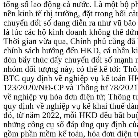
tổng số lao động cả nước. Là một bộ p
nền kinh tế thị trường, đặt trong bối c
chuyển đổi số đang diễn ra như vũ bão 
là lúc các hộ kinh doanh không thể đứ
Thời gian vừa qua, Chính phủ cũng đã
chính sách hướng đến HKD, cá nhân k
đòn bẩy thúc đẩy chuyển đổi số mạnh 
nhóm đối tượng này, có thể kể tới: Th
BTC quy định về nghiệp vụ kế toán HK
123/2020/NĐ-CP và Thông tư 78/202
về nghiệp vụ hóa đơn điện tử; Thông
quy định về nghiệp vụ kê khai thuế d
đó, từ năm 2022, mỗi HKD đều bắt buộ
những công cụ số đáp ứng quy định củ
gồm phần mềm kế toán, hóa đơn điện tử