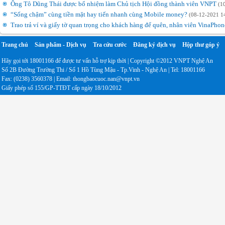
Ông Tô Dũng Thái được bổ nhiệm làm Chủ tịch Hội đồng thành viên VNPT
(1
“Sống chậm” cùng tiền mặt hay tiến nhanh cùng Mobile money?
(08-12-2021 1
Trao trả ví và giấy tờ quan trọng cho khách hàng để quên, nhân viên VinaPh
Trang chủ
Sản phẩm - Dịch vụ
Tra cứu cước
Đăng ký dịch vụ
Hộp thư góp ý
Hãy gọi tới 18001166 để được tư vấn hỗ trợ kịp thời | Copyright ©2012 VNPT Nghệ An
Số 2B Đường Trường Thi / Số 1 Hồ Tùng Mậu - Tp.Vinh - Nghệ An | Tel: 18001166
Fax: (0238) 3560378 | Email: thongbaocuoc.nan@vnpt.vn
Giấy phép số 155/GP-TTĐT cấp ngày 18/10/2012