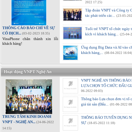
2022 17:25)
Tập đoàn VNPT và Công ty C
tác phát triển các...
(23-05-202
THÔNG CÁO BÁO CHÍ VỀ SỰ
Tuổi trẻ VNPT tổ chức ngày 
CỐ DỊCH...
(03-02-2023 18:35)
kích vì khách hàng...
(25-04-
VinaPhone chân thành xin lỗi
khách hàng!
Ứng dụng Big Data và AI vào c
khách hàng,...
(08-04-2022 16:04
Hoạt động VNPT Nghệ An
VNPT NGHỆ AN THÔNG BÁO
LỰA CHỌN TỔ CHỨC ĐẤU GIÁ
06-2022 09:03)
Thông báo Lựa chọn đơn vị tổ 
giá tài sản (Đấu...
(01-06-2022 08
TRUNG TÂM KINH DOANH
THÔNG BÁO TUYỂN DỤNG 
VNPT - NGHỆ AN...
(24-06-2022
SỰ
(18-05-2022 11:18)
14:15)