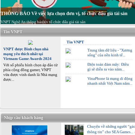
THÔNG BÁO Về việc lựa chọn đơn vị, tổ chức đấu giá tài sản
VNPT Nghệ An thông báo vv tổ chức đấu giá tài sản
Tin VNPT
Tin VNPT
VNPT được Bình chọn nhà
Trung tâm dữ liệu - "Xương
mạng yêu thích nhất tại
sống" của nền kinh tế...
Vietnam Game Awards 2024
Điện toán đám mây: Điều
Với số phiếu bình chọn áp đảo từ
gì sẽ diễn ra vào năm...
phía cộng đồng gamer, VNPT
vừa được vinh danh là Nhà mạng
VinaPhone là mạng di động
được...
nhanh nhất Việt Nam năm...
Nhịp cầu khách hàng
Chuyện về những người “gá
thông tin” cho SEA Games...