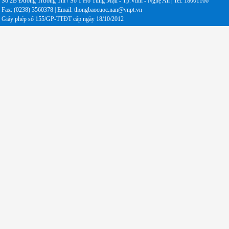
Số 2B Đường Trường Thi / Số 1 Hồ Tùng Mậu - Tp.Vinh - Nghệ An | Tel: 18001166
Fax: (0238) 3560378 | Email: thongbaocuoc.nan@vnpt.vn
Giấy phép số 155/GP-TTĐT cấp ngày 18/10/2012