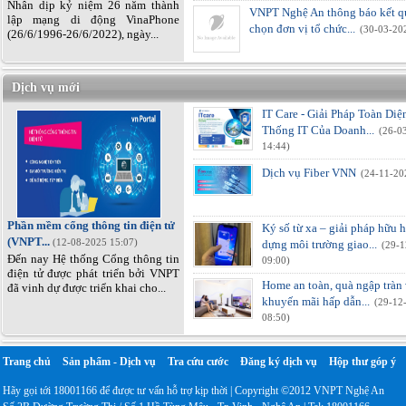
Nhân dịp kỷ niệm 26 năm thành
VNPT Nghệ An thông báo kết q
lập mạng di động VinaPhone
chọn đơn vị tổ chức...
(30-03-20
(26/6/1996-26/6/2022), ngày...
Dịch vụ mới
IT Care - Giải Pháp Toàn Di
Thống IT Của Doanh...
(26-0
14:44)
Dịch vụ Fiber VNN
(24-11-20
Phần mềm cổng thông tin điện tử
Ký số từ xa – giải pháp hữu 
(VNPT...
(12-08-2025 15:07)
dựng môi trường giao...
(29-
Đến nay Hệ thống Cổng thông tin
09:00)
điện tử được phát triển bởi VNPT
Home an toàn, quà ngập tràn 
đã vinh dự được triển khai cho...
khuyến mãi hấp dẫn...
(29-12
08:50)
Trang chủ
Sản phẩm - Dịch vụ
Tra cứu cước
Đăng ký dịch vụ
Hộp thư góp ý
Hãy gọi tới 18001166 để được tư vấn hỗ trợ kịp thời | Copyright ©2012 VNPT Nghệ An