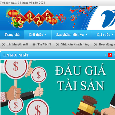
Thứ bảy, ngày 08 tháng 08 năm 2026
Trang chủ
Giới thiệu
Sản phẩm - dịch vụ
Giá cước
Tin khuyến mãi
Tin VNPT
Nhịp cầu khách hàng
Hoạt động 
1
2
TIN MỚI NHẤT