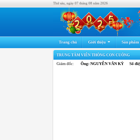
Thứ sáu, ngày 07 tháng 08 năm 2026
Trang chủ
Giới thiệu
Sản phẩm -
TRUNG TÂM VIỄN THÔNG CON CUÔNG
Giám đốc:
Ông: NGUYỄN VĂN KỲ Số điện 