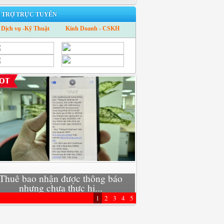
 TRỢ TRỰC TUYẾN
Dịch vụ -Kỹ Thuật
Kinh Doanh - CSKH
Thuê bao nhận được thông báo
Xu hướng mới: Trở t
nhưng chưa thực hi...
kinh doanh 4
1
2
3
4
5