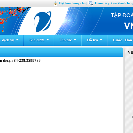
Đặt làm trang chủ |
Thăm dò ý kiến khách hàng
 dịch vụ
Giá cước
Tin tức
Hỗ trợ
Cước - Hóa
VI
thoại: 84-238.3599789