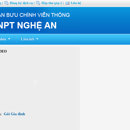
 |
Đăng ký dịch vụ |
Hộp thư góp ý |
Liên hệ
 đơn
Liên kết
DEO
Gói Gia đình