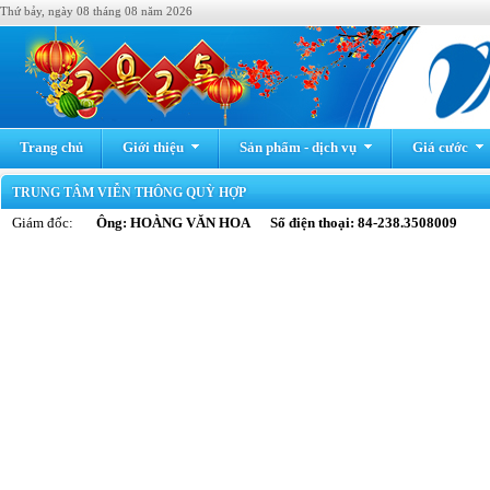
Thứ bảy, ngày 08 tháng 08 năm 2026
Trang chủ
Giới thiệu
Sản phẩm - dịch vụ
Giá cước
TRUNG TÂM VIỄN THÔNG QUỲ HỢP
Giám đốc:
Ông: HOÀNG VĂN HOA Số điện thoại: 84-238.3508009