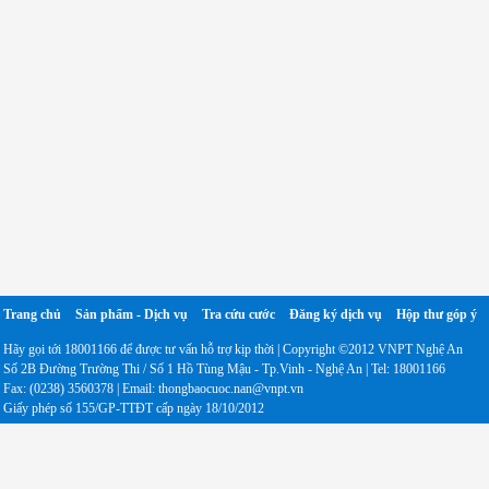
Trang chủ
Sản phẩm - Dịch vụ
Tra cứu cước
Đăng ký dịch vụ
Hộp thư góp ý
Hãy gọi tới 18001166 để được tư vấn hỗ trợ kịp thời | Copyright ©2012 VNPT Nghệ An
Số 2B Đường Trường Thi / Số 1 Hồ Tùng Mậu - Tp.Vinh - Nghệ An | Tel: 18001166
Fax: (0238) 3560378 | Email: thongbaocuoc.nan@vnpt.vn
Giấy phép số 155/GP-TTĐT cấp ngày 18/10/2012