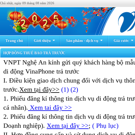
Chủ nhật, ngày 09 tháng 08 năm 2026
Trang chủ
Giới thiệu
Sản phẩm - dịch vụ
Giá cước
HỢP ĐỒNG THUÊ BAO TRẢ TRƯỚC
VNPT Nghệ An kính gửi quý khách hàng bộ mẫu
di động VinaPhone trả trước
I. Điều kiện giao dịch chung đối với dịch vụ thôn
trước.
Xem tại đây>>
(1)
(2)
1. Phiếu đăng kí thông tin dịch vụ di động trả t
cá nhân).
Xem tai đây >>
2. Phiếu đăng kí thông tin dịch vụ di động trả t
Doạnh nghiệp).
Xem tại đây >>
;
( Phụ lục)
II. Hợp đồng cung cấp và sử dụng dịch vụ di độn