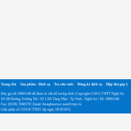
Trang chủ
Sản phẩm - Dịch vụ
Tra cứu cước
Đăng ký dịch vụ
Hộp thư góp ý
Hãy gọi tới 18001166 để được tư vấn hỗ trợ kịp thời | Copyright ©2012 VNPT Nghệ An
Số 2B Đường Trường Thi / Số 1 Hồ Tùng Mậu - Tp.Vinh - Nghệ An | Tel: 18001166
Fax: (0238) 3560378 | Email: thongbaocuoc.nan@vnpt.vn
Giấy phép số 155/GP-TTĐT cấp ngày 18/10/2012