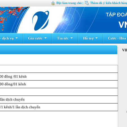
Đặt làm trang chủ |
Thăm dò ý kiến khách hàng
 dịch vụ
Giá cước
Tin tức
Hỗ trợ
Cước - Hóa
VI
000 đồng /01 kênh
000 đồng/01 kênh
 lần dịch chuyển
/1 kênh/1 lần dịch chuyển