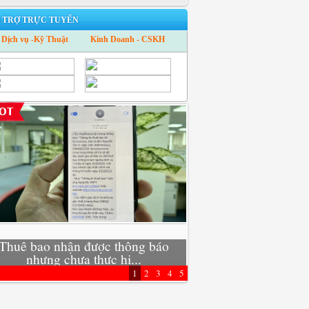
 TRỢ TRỰC TUYẾN
Dịch vụ -Kỹ Thuật
Kinh Doanh - CSKH
Thuê bao nhận được thông báo
Xu hướng mới: Trở t
nhưng chưa thực hi...
kinh doanh 4
1
2
3
4
5