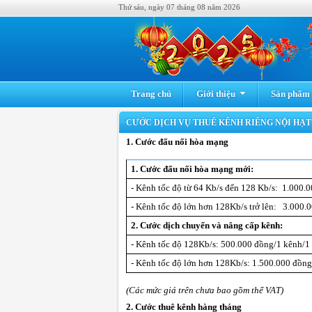
Thứ sáu, ngày 07 tháng 08 năm 2026
Trang chủ
Giới thiệu
Sản phẩm -
CƯỚC DỊCH VỤ THUÊ KÊNH RIÊNG NỘI HẠT
1. Cước đấu nối hòa mạng
1. Cước đấu nối hòa mạng mới:
- Kênh tốc độ từ 64 Kb/s đến 128 Kb/s: 1.000.
- Kênh tốc độ lớn hơn 128Kb/s trở lên: 3.000.
2.
Cước dịch chuyển và nâng cấp kênh:
- Kênh tốc độ 128Kb/s: 500.000 đồng/1 kênh/1
- Kênh tốc độ lớn hơn 128Kb/s: 1.500.000 đồng
(Các mức giá trên chưa bao gồm thế VAT)
2. Cước thuê kênh hàng tháng