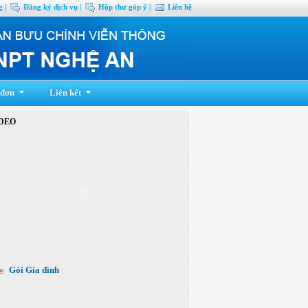
 |
Đăng ký dịch vụ |
Hộp thư góp ý |
Liên hệ
 đơn
Liên kết
DEO
Gói Gia đình