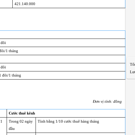
421.140.000
 đôi
đôi/1 tháng
Tổ
 đôi
Lượ
1 đôi/1 tháng
Đơn vị tính: đồng
Cước thuê kênh
01
Trong 02 ngày
Tính bằng 1/10 cước thuê hàng tháng
đầu