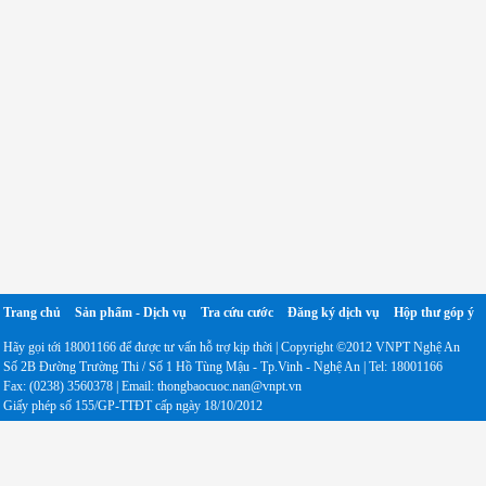
Trang chủ
Sản phẩm - Dịch vụ
Tra cứu cước
Đăng ký dịch vụ
Hộp thư góp ý
Hãy gọi tới 18001166 để được tư vấn hỗ trợ kịp thời | Copyright ©2012 VNPT Nghệ An
Số 2B Đường Trường Thi / Số 1 Hồ Tùng Mậu - Tp.Vinh - Nghệ An | Tel: 18001166
Fax: (0238) 3560378 | Email: thongbaocuoc.nan@vnpt.vn
Giấy phép số 155/GP-TTĐT cấp ngày 18/10/2012