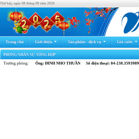
Thứ bảy, ngày 08 tháng 08 năm 2026
Trang chủ
Giới thiệu
Sản phẩm - dịch vụ
Giá cước
PHÒNG NHÂN SỰ TỔNG HỢP
Trường phòng:
Ông: ĐINH NHO THUẦN Số điện thoại: 84-238.3593989