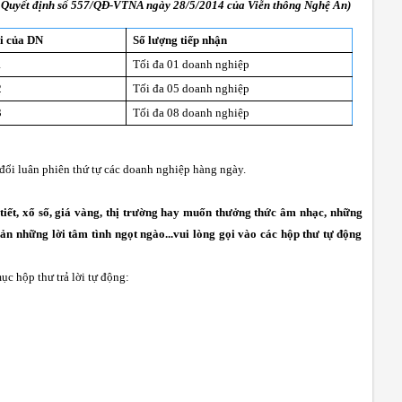
o Quyết định số 557/QĐ-VTNA ngày 28/5/2014 của Viễn thông Nghệ An)
i của DN
Số lượng tiếp nhận
1
Tối đa 01 doanh nghiệp
2
Tối đa 05 doanh nghiệp
3
Tối đa 08 doanh nghiệp
đổi luân phiên thứ tự các doanh nghiệp hàng ngày.
i tiết, xổ số, giá vàng, thị trường hay muốn thưởng thức âm nhạc, những
iản những lời tâm tình ngọt ngào...vui lòng gọi vào các hộp thư tự động
ục hộp thư trả lời tự động: