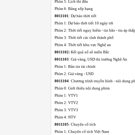
Phím 5: Lịch thi đấu
Phím 6: Bảng xếp hạng
8011101
: Dự báo thời tiết
Phím 1: Dự báo thời tiết 10 ngày tới
Phím 2: Thời tiết nguy hiểm - tin bão - tin áp thấ
Phím 3: Thời tiết các tỉnh thành phố
Phím 4: Thời tiết khu vực Nghệ an
8011102:
Kết quả xổ số miền Bắc
8011103
: Giá vàng, USD thị trư­ờng Nghệ An
Phím 1: Bản tin tài chính
Phím 2: Giá vàng - USD
8011104
: Chư­ơng trình truyền hình - nội dung
Phím 0: Giới thiệu nội dung phim
Phím 1: VTV1
Phím 2: VTV2
Phím 3: VTV3
Phím 4: NTV
8011105
: Chuyện cổ tích
Phím 1: Chuyện cổ tích Việt Nam