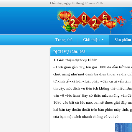
Chủ nhật, ngày 09 tháng 08 năm 2026
Trang chủ
Giới thiệu
Sản phẩm -
DỊCH VỤ 1080-1088
1. Giới thiệu dịch vụ 1080:
- Thời gian gần đây, tên gọi 1080 đã dần trở nê
chức năng như một danh bạ điện thoại và địa chỉ
từ kinh tế - xã hội - luật pháp - đến cả tư vấn tâm
tin cậy, một dịch vụ tiện ích không thể thiếu. B
vấn về việc làm? Hay có thắc mắc những vấn đề 
1080 vào bất cứ lúc nào, bạn sẽ đựơc giải đáp m
hai bàn tay thoăn thoắt trên bàn phím máy tính, g
của bạn một cách nhanh chóng và vui vẻ.