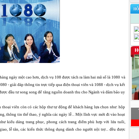
HỖ
hàng ngày một cao hơn, dịch vụ 108 được tách ra làm hai mã số là 1080 và
80 - giải đáp thông tin trực tiếp qua điện thoại viên và 1088 - dịch vụ kết
ều được đầu tư song song để tăng nguồn doanh thu cho Ngành và đảm bảo uy
iện thoại viên còn có các hộp thư tự động để khách hàng lựa chọn như: hộp
àng, thông tin thể thao, ý nghĩa các ngày lễ... Một lĩnh vực mới đi vào hoạt
như kiểu dáng trang phục, phong cách trang điểm phù hợp với lứa tuổi,
iao, lễ tân, các kiến thức thông dụng dành cho người nội trợ... đều được