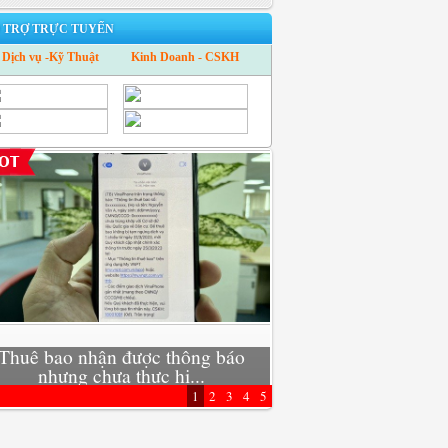
 TRỢ TRỰC TUYẾN
Dịch vụ -Kỹ Thuật
Kinh Doanh - CSKH
Thuê bao nhận được thông báo
Xu hướng mới: Trở t
nhưng chưa thực hi...
kinh doanh 4
1
2
3
4
5