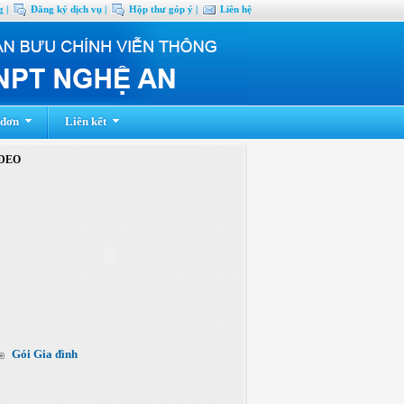
 |
Đăng ký dịch vụ |
Hộp thư góp ý |
Liên hệ
 đơn
Liên kết
DEO
Gói Gia đình