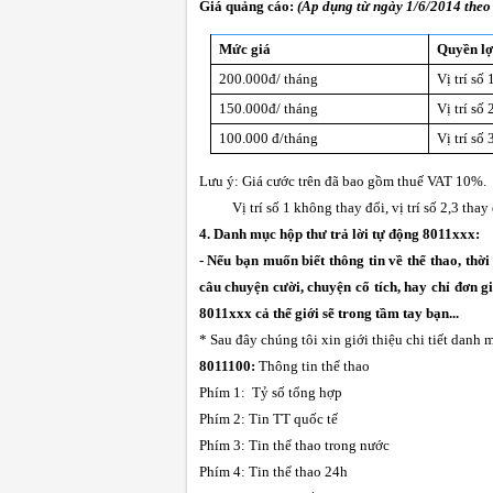
Giá quảng cáo
:
(Áp dụng từ ngày 1/6/2014 the
Mức giá
Quyền lợ
200.000đ/ tháng
Vị trí số 
150.000đ/ tháng
Vị trí số 
100.000 đ/tháng
Vị trí số 
Lưu ý: Giá cước trên đã bao gồm thuế VAT 10%.
Vị trí số 1 không thay đổi, vị trí số 2,3 thay 
4. Danh mục hộp thư trả lời tự động 8011xxx:
- Nếu bạn muốn biết thông tin về thể thao, thờ
câu chuyện cười, chuyện cổ tích, hay chỉ đơn g
8011xxx cả thế giới sẽ trong tầm tay bạn...
* Sau đây chúng tôi xin giới thiệu chi tiết danh m
8011100:
Thông tin thể thao
Phím 1: Tỷ số tổng hợp
Phím 2: Tin TT quốc tế
Phím 3: Tin thể thao trong n­ước
Phím 4: Tin thể thao 24h