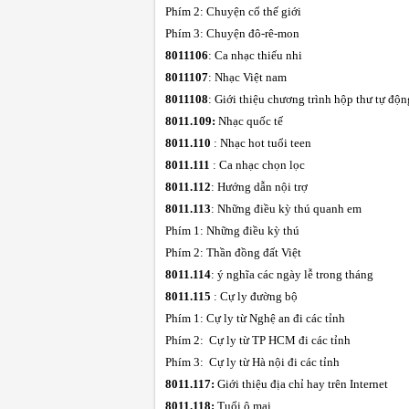
Phím 2: Chuyện cổ thế giới
Phím 3: Chuyện đô-rê-mon
8011106
: Ca nhạc thiếu nhi
8011107
: Nhạc Việt nam
8011108
: Giới thiệu ch­ương trình hộp th­ư tự độn
8011.109:
Nhạc quốc tế
8011.110
: Nhạc hot tuổi teen
8011.111
: Ca nhạc chọn lọc
8011.112
: Hướng dẫn nội trợ
8011.113
: Những điều kỳ thú quanh em
Phím 1: Những điều kỳ thú
Phím 2: Thần đồng đất Việt
8011.114
: ý nghĩa các ngày lễ trong tháng
8011.115
: Cự ly đường bộ
Phím 1: Cự ly từ Nghệ an đi các tỉnh
Phím 2: Cự ly từ TP HCM đi các tỉnh
Phím 3: Cự ly từ Hà nội đi các tỉnh
8011.117:
Giới thiệu địa chỉ hay trên Internet
8011.118:
Tuổi ô mai