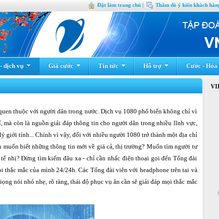
Đặt làm trang chủ |
Thăm dò ý kiến khách hàng
 dịch vụ
Giá cước
Tin tức
Hỗ trợ
Cước - Hóa
VI
n quen thuộc với người dân trong nước. Dịch vụ 1080 phổ biến không chỉ vì
, mà còn là nguồn giải đáp thông tin cho người dân trong nhiều lĩnh vực,
 lý giới tính... Chính vì vậy, đối với nhiều người 1080 trở thành một địa chỉ
ạn muốn biết những thông tin mới về giá cả, thị trường? Muốn tìm người tư
tế nhị? Đừng tìm kiếm đâu xa - chỉ cần nhấc điện thoại gọi đến Tổng đài
ọi thắc mắc của mình 24/24h. Các Tổng đài viên với headphone trên tai và
iọng nói nhỏ nhẹ, rõ ràng, thái độ phục vụ ân cần sẽ giải đáp mọi thắc mắc