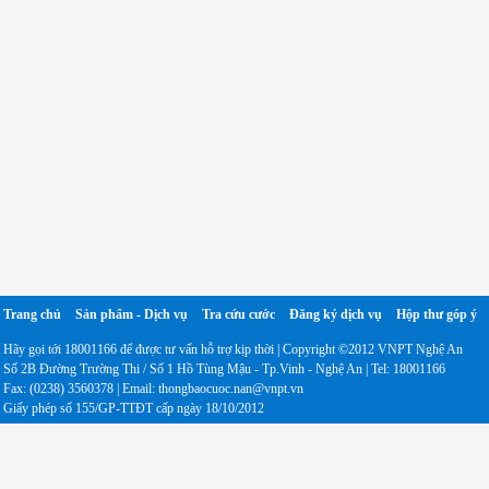
Trang chủ
Sản phẩm - Dịch vụ
Tra cứu cước
Đăng ký dịch vụ
Hộp thư góp ý
Hãy gọi tới 18001166 để được tư vấn hỗ trợ kịp thời | Copyright ©2012 VNPT Nghệ An
Số 2B Đường Trường Thi / Số 1 Hồ Tùng Mậu - Tp.Vinh - Nghệ An | Tel: 18001166
Fax: (0238) 3560378 | Email: thongbaocuoc.nan@vnpt.vn
Giấy phép số 155/GP-TTĐT cấp ngày 18/10/2012