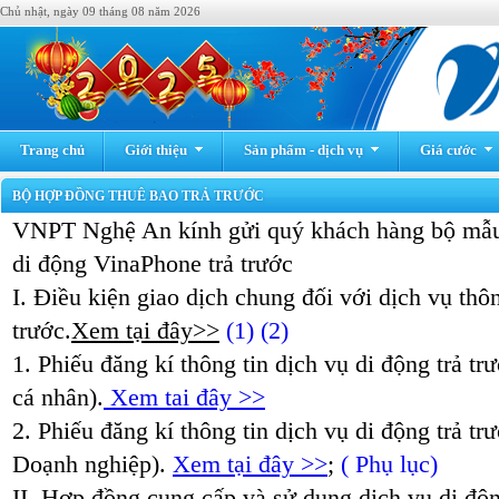
Chủ nhật, ngày 09 tháng 08 năm 2026
Trang chủ
Giới thiệu
Sản phẩm - dịch vụ
Giá cước
BỘ HỢP ĐỒNG THUÊ BAO TRẢ TRƯỚC
VNPT Nghệ An kính gửi quý khách hàng bộ mẫu
di động VinaPhone trả trước
I. Điều kiện giao dịch chung đối với dịch vụ thôn
trước.
Xem tại đây>>
(1)
(2)
1. Phiếu đăng kí thông tin dịch vụ di động trả t
cá nhân).
Xem tai đây >>
2. Phiếu đăng kí thông tin dịch vụ di động trả t
Doạnh nghiệp).
Xem tại đây >>
;
( Phụ lục)
II. Hợp đồng cung cấp và sử dụng dịch vụ di độn