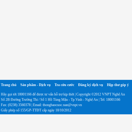
Trang chủ
Sản phẩm - Dịch vụ
Tra cứu cước
Đăng ký dịch vụ
Hộp thư góp ý
Hãy gọi tới 18001166 để được tư vấn hỗ trợ kịp thời | Copyright ©2012 VNPT Nghệ An
Số 2B Đường Trường Thi / Số 1 Hồ Tùng Mậu - Tp.Vinh - Nghệ An | Tel: 18001166
Fax: (0238) 3560378 | Email: thongbaocuoc.nan@vnpt.vn
Giấy phép số 155/GP-TTĐT cấp ngày 18/10/2012