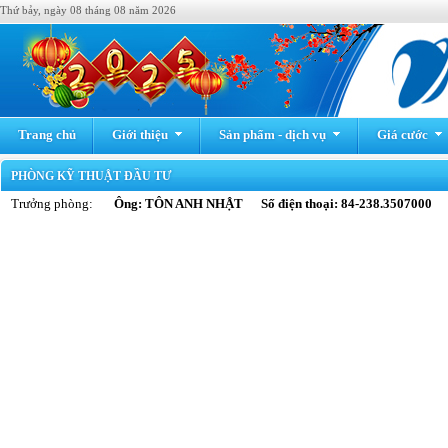
Thứ bảy, ngày 08 tháng 08 năm 2026
Trang chủ
Giới thiệu
Sản phẩm - dịch vụ
Giá cước
PHÒNG KỸ THUẬT ĐẦU TƯ
Trưởng phòng:
Ông: TÔN ANH NHẬT Số điện thoại: 84-238.3507000