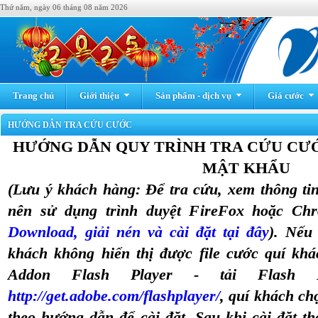
Thứ năm, ngày 06 tháng 08 năm 2026
Trang chủ
Giới thiệu
Sản phẩm - dịch vụ
Giá cước
HƯỚNG DẪN TRA CỨU CƯỚC
HƯỚNG DẪN QUY TRÌNH TRA CỨU CƯỚ
MẬT KHẨU
(Lưu ý khách hàng: Để tra cứu, xem thông tin
nên sử dụng trình duyệt FireFox hoặc Ch
Download, giải nén và cài đặt tại đây
). Nếu
khách không hiển thị được file cước quí khá
Addon Flash Player - tải Flash P
http://get.adobe.com/flashplayer/
, quí khách c
theo hướng dẫn để cài đặt. Sau khi cài đặt t