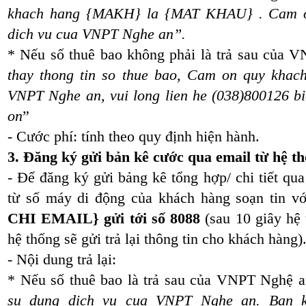
khach hang {MAKH} la {MAT KHAU} . Cam o
dich vu cua VNPT Nghe an”.
* Nếu số thuê bao không phải là trả sau của 
thay thong tin so thue bao, Cam on quy khac
VNPT Nghe an, vui long lien he (038)800126 bie
on
”
- Cước phí: tính theo quy định hiện hành.
3. Đăng ký gửi bản kê cước qua email từ hệ th
- Để đăng ký gửi bảng kê tổng hợp/ chi tiết qua
từ số máy di động của khách hàng soạn tin v
CHI EMAIL} gửi tới số 8088
(sau 10 giây hệ
hệ thống sẽ gửi trả lại thông tin cho khách hàng)
- Nội dung trả lại:
* Nếu số thuê bao là trả sau của VNPT Nghệ a
su dung dich vu cua VNPT Nghe an. Ban k