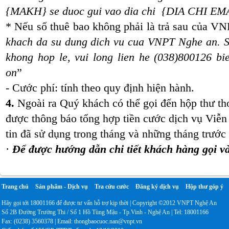
{MAKH} se duoc gui vao dia chi {DIA CHI EMAI
* Nếu số thuê bao không phải là trả sau của V
khach da su dung dich vu cua VNPT Nghe an. S
khong hop le, vui long lien he (038)800126 bie
on
”
- Cước phí: tính theo quy định hiện hành.
4.
Ngoài ra Quý khách có thể gọi đến hộp thư th
được thông báo tổng hợp tiền cước dịch vụ Viễn
tin đã sử dụng trong tháng và những tháng trước
·
Để được hướng dẫn chi tiết khách hàng gọi 
Trang chủ
Sản phẩm - Dịch vụ
Tra cứu cước
Đăng ký dịch vụ
Hộp thư góp ý
Hãy gọi tới 18001166 để được tư vấn hỗ trợ kịp thời | Copyright ©2012 VNPT Nghệ An
Số 2B Đường Trường Thi / Số 1 Hồ Tùng Mậu - Tp.Vinh - Nghệ An | Tel: 18001166
Fax: (0238) 3560378 | Email: thongbaocuoc.nan@vnpt.vn