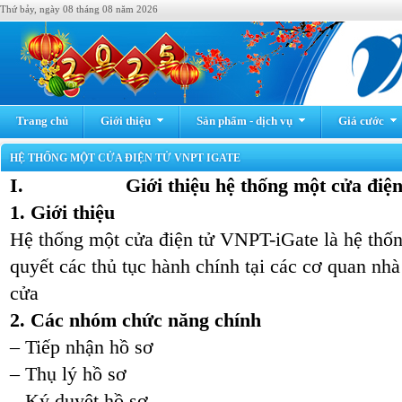
Thứ bảy, ngày 08 tháng 08 năm 2026
Trang chủ
Giới thiệu
Sản phẩm - dịch vụ
Giá cước
HỆ THỐNG MỘT CỬA ĐIỆN TỬ VNPT IGATE
I.
Giới thiệu hệ thống một cửa điệ
1. Giới thiệu
Hệ thống một cửa điện tử VNPT-iGate là hệ thống
quyết các thủ tục hành chính tại các cơ quan nh
cửa
2. Các nhóm chức năng chính
– Tiếp nhận hồ sơ
– Thụ lý hồ sơ
– Ký duyệt hồ sơ