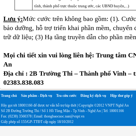
tỉnh, thành phố trực thuộc trung ước, các UBND huyện,...)
Lưu ý:
Mức cước trên không bao gồm: (1). Cước C
bảo dưỡng, hỗ trợ triển khai phần mềm, chuyển đ
trữ dữ liệu; (3) Hạ tầng truyền dẫn cho phần m
Mọi chi tiết xin vui lòng liên hệ: Trung tâm
An
Địa chỉ :
2B Trường Thi – Thành phố Vinh – t
02383.838.083
Trang chủ
Sản phẩm - Dịch vụ
Tra cứu cước
Đăng ký dịch vụ
Hộp thư góp ý
Hãy gọi tới 18001166 để được tư vấn hỗ trợ kịp thời | Copyright ©2012 VNPT Nghệ An
Số 2B Đường Trường Thi / Số 1 Hồ Tùng Mậu - Tp.Vinh - Nghệ An | Tel: 18001166
Fax: (0238) 3560378 | Email: thongbaocuoc.nan@vnpt.vn
Giấy phép số 155/GP-TTĐT cấp ngày 18/10/2012