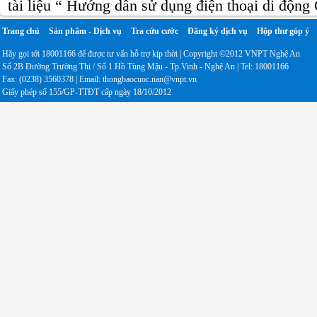
tài liệu “ Hướng dẫn sử dụng điện thoại di độn
Trang chủ
Sản phẩm - Dịch vụ
Tra cứu cước
Đăng ký dịch vụ
Hộp thư góp ý
Hãy gọi tới 18001166 để được tư vấn hỗ trợ kịp thời | Copyright ©2012 VNPT Nghệ An
Số 2B Đường Trường Thi / Số 1 Hồ Tùng Mậu - Tp.Vinh - Nghệ An | Tel: 18001166
Fax: (0238) 3560378 | Email: thongbaocuoc.nan@vnpt.vn
Giấy phép số 155/GP-TTĐT cấp ngày 18/10/2012