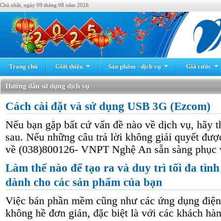
Chủ nhật, ngày 09 tháng 08 năm 2026
Trang chủ
Giới thiệu
Sản phẩm - dịch vụ
Giá cước
Hướng dẫn sử dụng dịch vụ
Cách cài đặt và sử dụng USB 3G (Ezcom)
Nếu bạn gặp bất cứ vấn đề nào về dịch vụ, hãy t
sau. Nếu những câu trả lời không giải quyết được
về (038)800126- VNPT Nghệ An sẵn sàng phục 
Làm thế nào để tạo ra và duy trì tối đa tìn
dành cho các sản phẩm của bạn
Việc bán phần mềm cũng như các ứng dụng điện
không hề đơn giản, đặc biệt là với các khách hà