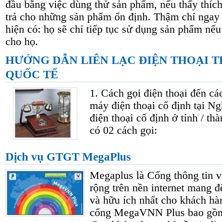
đầu bằng việc dùng thử sản phẩm, nếu thấy thích 
trả cho những sản phẩm ổn định. Thậm chí ngay
hiện có: họ sẽ chỉ tiếp tục sử dụng sản phẩm nế
cho họ.
HƯỚNG DẪN LIÊN LẠC ĐIỆN THOẠI 
QUỐC TẾ
1. Cách gọi điện thoại đến cá
máy điện thoại cố định tại N
điện thoại cố định ở tỉnh / t
có 02 cách gọi:
Dịch vụ GTGT MegaPlus
Megaplus là Cổng thông tin v
rộng trên nền internet mang 
và hữu ích nhất cho khách hàn
cổng MegaVNN Plus bao gồm r