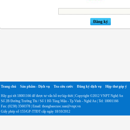
Trang chủ
Sản phẩm - Dịch vụ
Tra cứu cước
Đăng ký dịch vụ
Hộp thư góp ý
Hãy gọi tới 18001166 để được tư vấn hỗ trợ kịp thời | Copyright ©2012 VNPT Nghệ An
Số 2B Đường Trường Thi / Số 1 Hồ Tùng Mậu - Tp.Vinh - Nghệ An | Tel: 18001166
Fax: (0238) 3560378 | Email: thongbaocuoc.nan@vnpt.vn
Giấy phép số 155/GP-TTĐT cấp ngày 18/10/2012