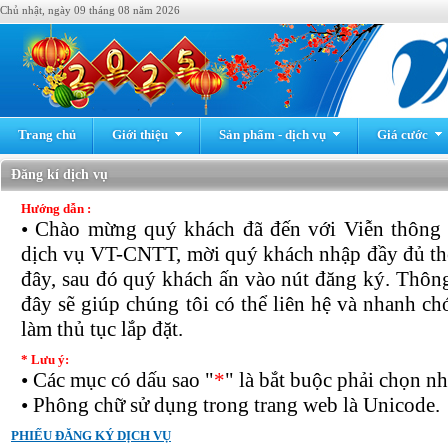
Chủ nhật, ngày 09 tháng 08 năm 2026
Trang chủ
Giới thiệu
Sản phẩm - dịch vụ
Giá cước
Đăng kí dịch vụ
Hướng dẫn :
• Chào mừng quý khách đã đến với Viễn thông
dịch vụ VT-CNTT, mời quý khách nhập đầy đủ th
đây, sau đó quý khách ấn vào nút đăng ký. Thôn
đây sẽ giúp chúng tôi có thể liên hệ và nhanh c
làm thủ tục lắp đặt.
* Lưu ý:
• Các mục có dấu sao "
*
" là bắt buộc phải chọn nh
• Phông chữ sử dụng trong trang web là Unicode.
PHIẾU ĐĂNG KÝ DỊCH VỤ