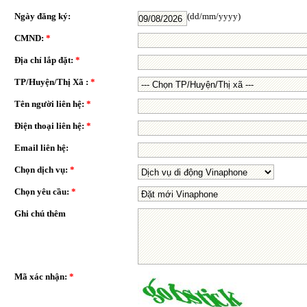
Ngày đăng ký:
(dd/mm/yyyy)
CMND:
*
Địa chỉ lắp đặt:
*
TP/Huyện/Thị Xã :
*
Tên người liên hệ:
*
Điện thoại liên hệ:
*
Email liên hệ:
Chọn dịch vụ:
*
Chọn yêu cầu:
*
Ghi chú thêm
Mã xác nhận:
*