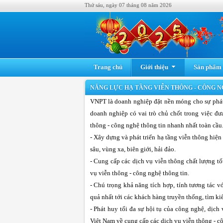
Thứ sáu, ngày 07 tháng 08 năm 2026
Trang chủ
Giới thiệu
Sản phẩm -
NĂNG LỰC HẠ TẦNG VIỄN THÔNG - CÔNG N
VNPT là doanh nghiệp đặt nền móng cho sự phát 
doanh nghiệp có vai trò chủ chốt trong việc đư
thông - công nghệ thông tin nhanh nhất toàn cầu.
- Xây dựng và phát triển hạ tầng viễn thông hiện
sâu, vùng xa, biên giới, hải đảo.
- Cung cấp các dịch vụ viễn thông chất lượng t
vụ viễn thông - công nghệ thông tin.
- Chú trọng khả năng tích hợp, tính tương tác v
quả nhất tới các khách hàng truyền thống, tìm k
- Phát huy tối đa sự hội tụ của công nghệ, dịc
Việt Nam về cung cấp các dịch vụ viễn thông - c