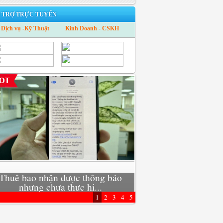
 TRỢ TRỰC TUYẾN
Dịch vụ -Kỹ Thuật
Kinh Doanh - CSKH
Thuê bao nhận được thông báo
Xu hướng mới: Trở t
nhưng chưa thực hi...
kinh doanh 4
1
2
3
4
5