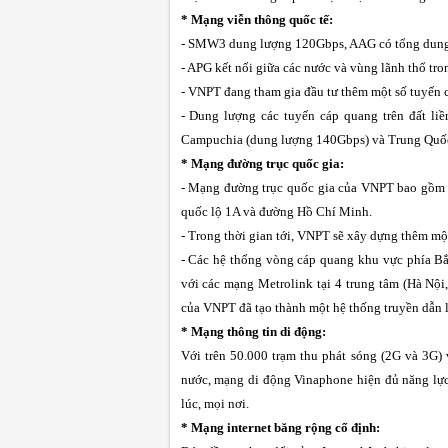
* Mạng viễn thông quốc tế:
- SMW3 dung lượng 120Gbps, AAG có tổng dung l
- APG kết nối giữa các nước và vùng lãnh thổ t
- VNPT đang tham gia đầu tư thêm một số tuyến 
- Dung lượng các tuyến cáp quang trên đất liề
Campuchia (dung lượng 140Gbps) và Trung Quốc
* Mạng đường trục quốc gia:
-
Mạng đường trục quốc gia của VNPT bao gồm m
quốc lộ 1A và đường Hồ Chí Minh.
- Trong thời gian tới, VNPT sẽ xây dựng thêm m
- Các hệ thống vòng cáp quang khu vực phía B
với các mạng Metrolink tại 4 trung tâm (Hà Nộ
của VNPT đã tạo thành một hệ thống truyền dẫn l
* Mạng thông tin di động:
Với trên 50.000 trạm thu phát sóng (2G và 3G)
nước, mạng di động Vinaphone hiện đủ năng lực 
lúc, mọi nơi.
* Mạng internet băng rộng cố định: