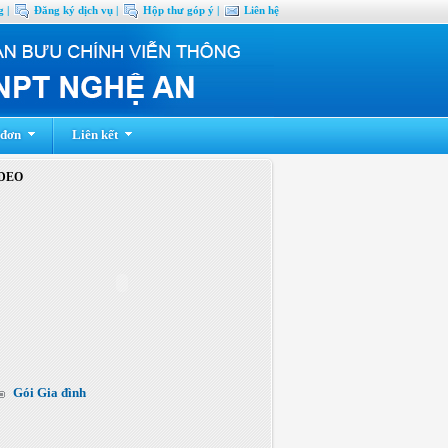
 |
Đăng ký dịch vụ |
Hộp thư góp ý |
Liên hệ
 đơn
Liên kết
DEO
Gói Gia đình