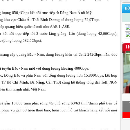
HỖ
ượng 656,4Gbps kết nối trực tiếp từ Đông Nam Á tới Mỹ.
rong khu vực Châu Á - Thái Bình Dương có dung lượng 72,9Tbps.
cáp quang biển quốc tế mới như AAE-1, ASE.
n kết nối trực tiếp tới 3 nước láng giềng: Lào (dung lượng 42,66Gbps),
 (dung lượng 582,5Gbps).
ạng cáp quang Bắc - Nam, dung lượng hiện tại đạt 2.242Gbps, nằm dọc
ột tuyến Bắc - Nam mới với dung lượng khoảng 400Gbps.
ắc, Đông Bắc và phía Nam với tổng dung lượng hơn 15.800Gbps, kết hợp
i, TP Hồ Chí Minh, Đà Nẵng, Cần Thơ) cùng hệ thống tổng đài Toll, NGN
iên tỉnh mạnh nhất Việt Nam.
 và gần 15.000 trạm phát sóng 4G phủ sóng 63/63 tỉnh/thành phố trên cả
phục vụ gần 60 triệu thuê bao, luôn luôn hỗ trợ khách hàng kết nối mọi