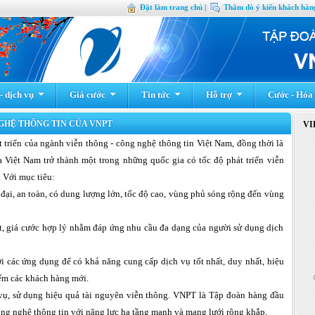
Đặt làm trang chủ |
Thăm dò ý kiến khách hàng
 dịch vụ
Giá cước
Tin tức
Hỗ trợ
Cước - Hóa
GHỆ THÔNG TIN CỦA VNPT
VI
triển của ngành viễn thông - công nghệ thông tin Việt Nam, đồng thời là
a Việt Nam trở thành một trong những quốc gia có tốc độ phát triển viễn
 Với mục tiêu:
 đại, an toàn, có dung lượng lớn, tốc độ cao, vùng phủ sóng rộng đến vùng
ốt, giá cước hợp lý nhằm đáp ứng nhu cầu đa dạng của người sử dụng dịch
ới các ứng dụng để có khả năng cung cấp dịch vụ tốt nhất, duy nhất, hiệu
iếm các khách hàng mới.
h vụ, sử dụng hiệu quả tài nguyên viễn thông. VNPT là Tập đoàn hàng đầu
ông nghệ thông tin với năng lực hạ tầng mạnh và mạng lưới rộng khắp.