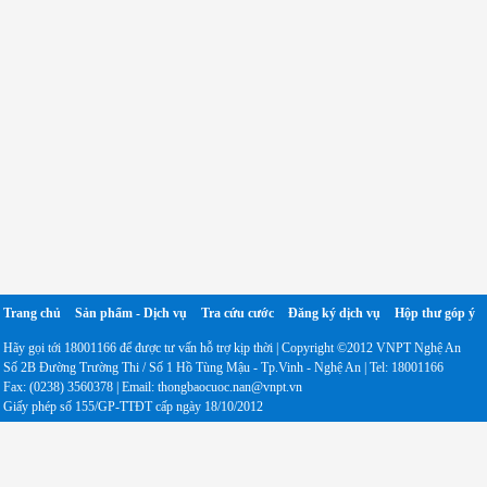
Trang chủ
Sản phẩm - Dịch vụ
Tra cứu cước
Đăng ký dịch vụ
Hộp thư góp ý
Hãy gọi tới 18001166 để được tư vấn hỗ trợ kịp thời | Copyright ©2012 VNPT Nghệ An
Số 2B Đường Trường Thi / Số 1 Hồ Tùng Mậu - Tp.Vinh - Nghệ An | Tel: 18001166
Fax: (0238) 3560378 | Email: thongbaocuoc.nan@vnpt.vn
Giấy phép số 155/GP-TTĐT cấp ngày 18/10/2012