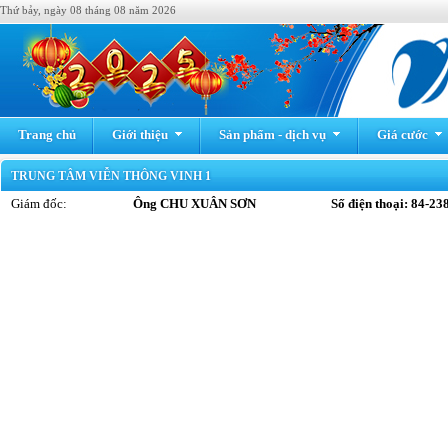
Thứ bảy, ngày 08 tháng 08 năm 2026
Trang chủ
Giới thiệu
Sản phẩm - dịch vụ
Giá cước
TRUNG TÂM VIỄN THÔNG VINH 1
Giám đốc:
Ông CHU XUÂN SƠN
Số điện thoại: 84-238.