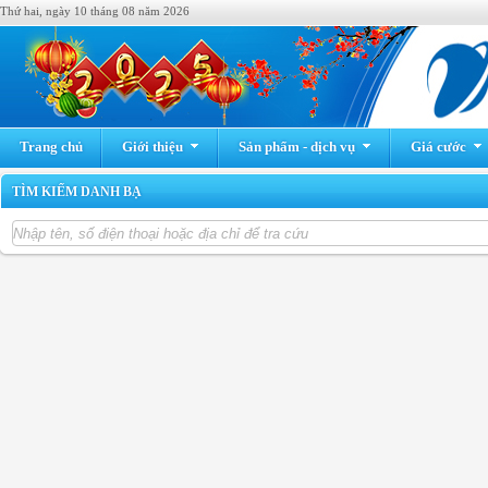
Thứ hai, ngày 10 tháng 08 năm 2026
Trang chủ
Giới thiệu
Sản phẩm - dịch vụ
Giá cước
TÌM KIẾM DANH BẠ