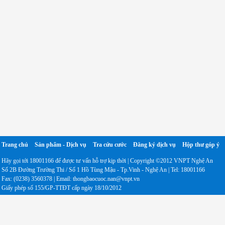
Trang chủ
Sản phẩm - Dịch vụ
Tra cứu cước
Đăng ký dịch vụ
Hộp thư góp ý
Hãy gọi tới 18001166 để được tư vấn hỗ trợ kịp thời | Copyright ©2012 VNPT Nghệ An
Số 2B Đường Trường Thi / Số 1 Hồ Tùng Mậu - Tp.Vinh - Nghệ An | Tel: 18001166
Fax: (0238) 3560378 | Email: thongbaocuoc.nan@vnpt.vn
Giấy phép số 155/GP-TTĐT cấp ngày 18/10/2012