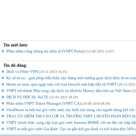
Tin mới hơn:
Phần mềm cổng thông tin điện tử (VNPT Portal)
(12-08-2025 15:07)
Tin đã đăng:
Dịch vụ Fiber VNN
(24-11-2023 16:35)
Ký số từ xa – giải pháp hữu hiệu xây dựng môi trường giao dịch điện tử an toà
Home an toàn, quà ngập tràn với loạt khuyến mãi hấp dẫn từ VNPT
(29-12-2021
VNPT trở thành Nhà cung cấp dịch vụ Mobile Money đầu tiên tại Việt Nam
(25
DỊCH VỤ HDCAL VoLTE
(22-01-2021 08:20)
Phần mềm VNPT Token Manager (VNPT CA)
(24-08-2019 08:56)
VinaPhone ra mắt hai gói cước mới, tùy biến nội dung cho người dùng kết nối
TRA CỨU ĐIỂM THI VÀO LỚP 10, TRƯỜNG THPT CHUYÊN PHAN BỘI CH
VNPT chính thức cung cấp loạt gói cước Internet HOME với ưu đãi cực hấp d
VNPT ra mắt gói cước Gia đình: Tạo sự gắn kết gia đình và tiết kiệm đến 50% 