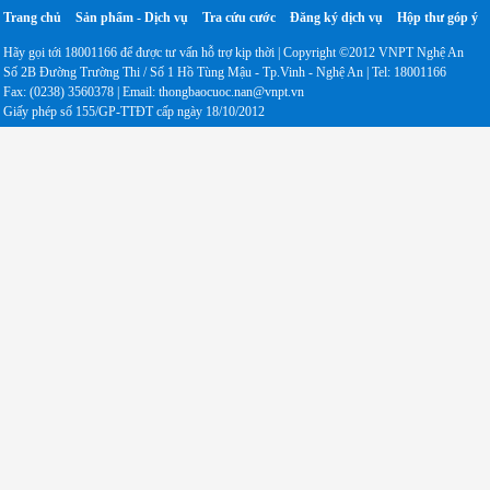
Trang chủ
Sản phẩm - Dịch vụ
Tra cứu cước
Đăng ký dịch vụ
Hộp thư góp ý
Hãy gọi tới 18001166 để được tư vấn hỗ trợ kịp thời | Copyright ©2012 VNPT Nghệ An
Số 2B Đường Trường Thi / Số 1 Hồ Tùng Mậu - Tp.Vinh - Nghệ An | Tel: 18001166
Fax: (0238) 3560378 | Email: thongbaocuoc.nan@vnpt.vn
Giấy phép số 155/GP-TTĐT cấp ngày 18/10/2012