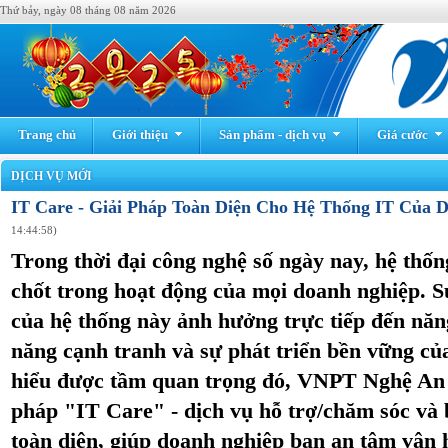
Thứ bảy, ngày 08 tháng 08 năm 2026
Trang chủ
Giới thiệu
Sản phẩm - dịch vụ
Giá cước
DỊCH VỤ MỚI
IT Care - Giải Pháp Toàn Diện Cho Hệ Thống IT Của
14:44:58)
Trong thời đại công nghệ số ngày nay, hệ thốn
chốt trong hoạt động của mọi doanh nghiệp. S
của hệ thống này ảnh hưởng trực tiếp đến năn
năng cạnh tranh và sự phát triển bền vững c
hiểu được tầm quan trọng đó, VNPT Nghệ An tự
pháp "IT Care" - dịch vụ hỗ trợ/chăm sóc và
toàn diện, giúp doanh nghiệp bạn an tâm vận 