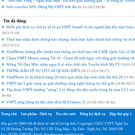
“Siêu bão Vàng – Ngàn may mắn” với kho giải thưởng gần 7 tỷ đồng từ Vina
Siêu voucher 50% -Dùng MyVNPT thật đã
(01-12-2023 16:58)
Tin đã đăng:
Miễn phí dịch vụ chữ ký số từ xa VNPT SmartCA cho người dân khi thực hiện 
2023 15:19)
Thuê bao nhận được thông báo nhưng chưa thực hiện chuẩn hóa thông tin sẽ bị
2023 14:22)
VinaPhone hướng dẫn chuẩn hóa thông tin thuê bao với CSDL Quốc Gia về D
Chạm VNPT Money mang Tết về - Chạm để rinh ngay với tổng giải thưởng tới
Mừng Tết Quý Mão nhận ngay lì xì siêu chất trên Truyền hình MyTV
(18-01-20
THÔNG BÁO VỀ SỰ CỐ CÁP QUANG BIỂN
(29-12-2022 09:27)
VinaPhone tri ân khách hàng 26 triệu quà nhân dịp sinh nhật lần thứ 26
(21-06-
VNPT đạt 5 giải vàng tại giải thưởng công nghệ thông tin thế giới
(14-06-2022 
Tập đoàn VNPT thưởng “nóng” 2 tỷ đồng cho đội tuyển bóng đá nam U23 và 
09:46)
VNPT tưng bừng ưu đãi chào đón SEA Games 31
(13-05-2022 20:32)
Trang chủ
Sản phẩm - Dịch vụ
Tra cứu cước
Đăng ký dịch vụ
Hộp thư góp ý
Hãy gọi tới 18001166 để được tư vấn hỗ trợ kịp thời | Copyright ©2012 VNPT Nghệ An
Số 2B Đường Trường Thi / Số 1 Hồ Tùng Mậu - Tp.Vinh - Nghệ An | Tel: 18001166
Fax: (0238) 3560378 | Email: thongbaocuoc.nan@vnpt.vn