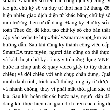
smartCA khi ký số trên các cổng dịch vụ công,
tạo gói chữ ký số và duy trì thời hạn 12 tháng đ
hiện nhiều giao dịch điện tử khác bằng chữ ký số
môi trường điện tử dễ dàng. Đăng ký chữ ký số đơ
toàn Theo đó, để khởi tạo chữ ký số cho bản thân
cập vào website http://bit.ly/smartcavnpt_km và 
hướng dẫn. Sau khi đăng ký thành công việc cấ
SmartCA trực tuyến, người dân cũng có thể thực 
và kích hoạt chữ ký số ngay trên ứng dụng VNP
bước là chụp ảnh & quay video giấy tờ tùy t
chiếu) và đối chiếu với ảnh chụp chân dung. Quá
minh danh tính, trích xuất thông tin giấy tờ được
và nhanh chóng, thay vì phải mất thời gian xác t
kia. Sau khi hoàn tất các bước này, người dân đã
dàng khi thực hiện các giao dịch trên các cổng 