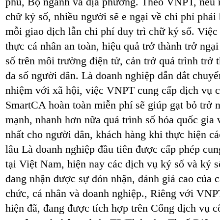
phủ, Bộ ngành và địa phương. Theo VNPT, nếu n
chữ ký số, nhiều người sẽ e ngại về chi phí phải 
mỗi giao dịch lẫn chi phí duy trì chữ ký số. Việ
thực cá nhân an toàn, hiệu quả trở thành trở ngại
số trên môi trường điện tử, cản trở quá trình tr
đa số người dân. Là doanh nghiệp dẫn dắt chuyển
nhiệm với xã hội, việc VNPT cung cấp dịch vụ 
SmartCA hoàn toàn miễn phí sẽ giúp gạt bỏ trở n
mạnh, nhanh hơn nữa quá trình số hóa quốc gia 
nhất cho người dân, khách hàng khi thực hiện các
lâu Là doanh nghiệp đầu tiên được cấp phép cun
tại Việt Nam, hiện nay các dịch vụ ký số và ký
đang nhận được sự đón nhận, đánh giá cao của c
chức, cá nhân và doanh nghiệp., Riêng với VNP
hiện đã, đang được tích hợp trên Cổng dịch vụ 