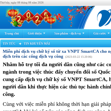
Thứ bảy, ngày 08 tháng 08 năm 2026
Trang chủ
Giới thiệu
Sản phẩm - dịch vụ
Giá cước
TIN TỨC
TIN KHUYẾN MÃI
Miễn phí dịch vụ chữ ký số từ xa VNPT SmartCA cho ng
dịch trên các cổng dịch vụ công
(2023-03-22 15:20:06)
Nhằm hỗ trợ tối đa người dân cũng như các c
ngành trong việc thúc đẩy chuyển đổi số Quố
cung cấp dịch vụ chữ ký số VNPT SmartCA, h
người dân khi thực hiện các thủ tục hành chín
công.
Cùng với việc miễn phí không thời hạn giải phá