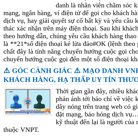
danh là nhân viên chăm sóc k
mạng, ngân hàng, ví điện tử để gọi cho khách h
dịch vụ, hay giải quyết sự cố bất kỳ và yêu cầu 
thác xác nhận trên máy điện thoại. Sau khi khác
theo hướng dẫn, chúng yêu cầu khách hàng thao 
là **21*số điện thoại kẻ lừa đảo#OK (lệnh theo
chất đây là tính năng chuyển hướng cuộc gọi ch
chuyển hướng cuộc gọi đến một số điện thoại kh
⚠️ GÓC CẢNH GIÁC ⚠️ MẠO DANH VN
KHÁCH HÀNG, HẠ THẤP UY TÍN THƯ
Thời gian gần đây, nhiều kh
phản ánh tới báo chí về việc 
dây nóng trên trang web có g
đặt mạng, báo hỏng dịch vụ…
kỹ thuật đến lại là người của
thuộc VNPT.