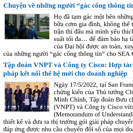
Chuyện về những người “gác cổng thông t
Họ đã tạm gác một bên những
bữa cơm gia đình, không thể t
trận thi đấu mà mình yêu thíc
suất tối đa… để đảm bảo hạ 
của Đại hội được an toàn, xu
của những người “gác cổng thông tin” cho SEA
Tập đoàn VNPT và Công ty Cisco: Hợp tác p
pháp kết nối thế hệ mới cho doanh nghiệp
Ngày 17/5/2022, tại San Fran
chứng kiến của Thủ tướng C
Minh Chính, Tập đoàn Bưu c
(VNPT) và Công ty Cisco vừa
(Memorandum of Understandi
thiết kế và đưa ra thị trường gói giải pháp chuyể
đáp ứng được nhu cầu chuyển đổi số của mọi do