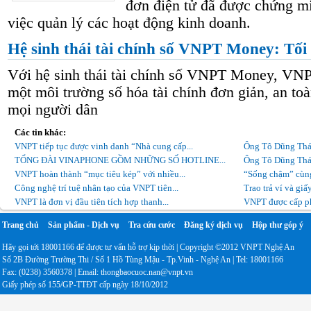
đơn điện tử đã được chứng mi
việc quản lý các hoạt động kinh doanh.
Hệ sinh thái tài chính số VNPT Money: Tối 
Với hệ sinh thái tài chính số VNPT Money, VN
một môi trường số hóa tài chính đơn giản, an toà
mọi người dân
Các tin khác:
VNPT tiếp tục được vinh danh “Nhà cung cấp...
Ông Tô Dũng Thái
TỔNG ĐÀI VINAPHONE GỒM NHỮNG SỐ HOTLINE...
Ông Tô Dũng Thái
VNPT hoàn thành “mục tiêu kép” với nhiều...
“Sống chậm” cùng 
Công nghệ trí tuệ nhân tạo của VNPT tiên...
Trao trả ví và giấ
VNPT là đơn vị đầu tiên tích hợp thanh...
VNPT được cấp ph
Trang chủ
Sản phẩm - Dịch vụ
Tra cứu cước
Đăng ký dịch vụ
Hộp thư góp ý
Hãy gọi tới 18001166 để được tư vấn hỗ trợ kịp thời | Copyright ©2012 VNPT Nghệ An
Số 2B Đường Trường Thi / Số 1 Hồ Tùng Mậu - Tp.Vinh - Nghệ An | Tel: 18001166
Fax: (0238) 3560378 | Email: thongbaocuoc.nan@vnpt.vn
Giấy phép số 155/GP-TTĐT cấp ngày 18/10/2012