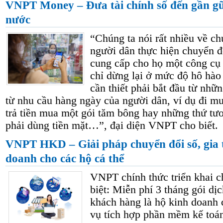
VNPT Money – Đưa tài chính số đến gần gũi
nước
“Chúng ta nói rất nhiều về c
người dân thực hiện chuyển 
cung cấp cho họ một công cụ t
chỉ dừng lại ở mức độ hô hào
cần thiết phải bắt đầu từ nhữn
từ nhu cầu hàng ngày của người dân, ví dụ đi mua
trả tiền mua một gói tăm bông hay những thứ tư
phải dùng tiền mặt…”, đại diện VNPT cho biết.
VNPT HKD – Giải pháp chuyển đổi số, gia 
doanh cho các hộ cá thể
VNPT chính thức triển khai c
biệt: Miễn phí 3 tháng gói 
khách hàng là hộ kinh doanh 
vụ tích hợp phần mềm kế toán