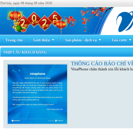
Thứ bảy, ngày 08 tháng 08 năm 2026
Trang chủ
Giới thiệu
Sản phẩm - dịch vụ
Giá cước
NHỊP CẦU KHÁCH HÀNG
THÔNG CÁO BÁO CHÍ VỀ
VinaPhone chân thành xin lỗi khách h