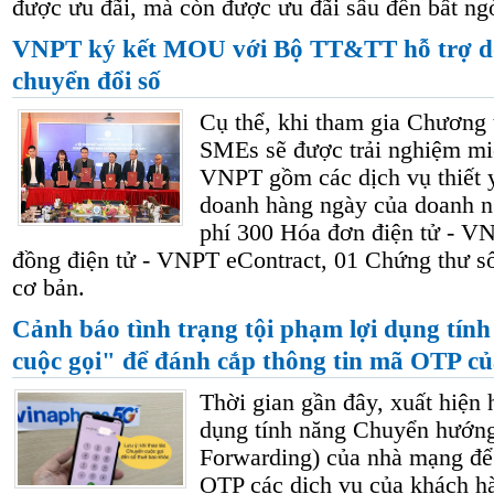
được ưu đãi, mà còn được ưu đãi sâu đến bất ng
VNPT ký kết MOU với Bộ TT&TT hỗ trợ 
chuyển đổi số
Cụ thể, khi tham gia Chương 
SMEs sẽ được trải nghiệm mi
VNPT gồm các dịch vụ thiết 
doanh hàng ngày của doanh n
phí 300 Hóa đơn điện tử - V
đồng điện tử - VNPT eContract, 01 Chứng thư
cơ bản.
Cảnh báo tình trạng tội phạm lợi dụng tí
cuộc gọi" để đánh cắp thông tin mã OTP c
Thời gian gần đây, xuất hiện 
dụng tính năng Chuyển hướng
Forwarding) của nhà mạng để
OTP các dịch vụ của khách h