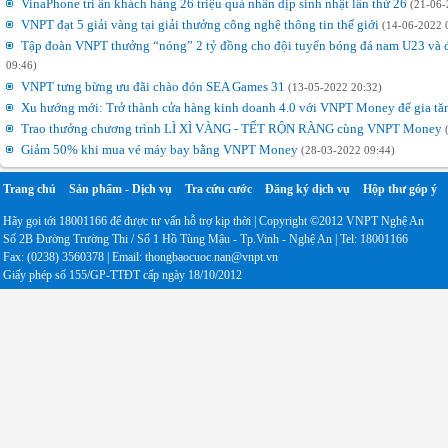
VinaPhone tri ân khách hàng 26 triệu quà nhân dịp sinh nhật lần thứ 26
(21-06-
VNPT đạt 5 giải vàng tại giải thưởng công nghệ thông tin thế giới
(14-06-2022 
Tập đoàn VNPT thưởng “nóng” 2 tỷ đồng cho đội tuyển bóng đá nam U23 và 
09:46)
VNPT tưng bừng ưu đãi chào đón SEA Games 31
(13-05-2022 20:32)
Xu hướng mới: Trở thành cửa hàng kinh doanh 4.0 với VNPT Money để gia tă
Trao thưởng chương trình LÌ XÌ VÀNG - TẾT RỘN RÀNG cùng VNPT Money
Giảm 50% khi mua vé máy bay bằng VNPT Money
(28-03-2022 09:44)
Trang chủ
Sản phẩm - Dịch vụ
Tra cứu cước
Đăng ký dịch vụ
Hộp thư góp ý
Hãy gọi tới 18001166 để được tư vấn hỗ trợ kịp thời | Copyright ©2012 VNPT Nghệ An
Số 2B Đường Trường Thi / Số 1 Hồ Tùng Mậu - Tp.Vinh - Nghệ An | Tel: 18001166
Fax: (0238) 3560378 | Email: thongbaocuoc.nan@vnpt.vn
Giấy phép số 155/GP-TTĐT cấp ngày 18/10/2012