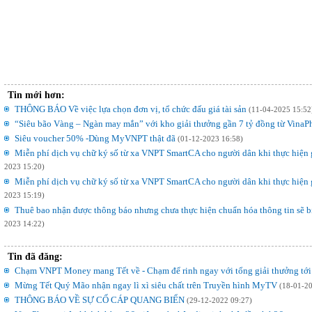
Tin mới hơn:
THÔNG BÁO Về việc lựa chọn đơn vị, tổ chức đấu giá tài sản
(11-04-2025 15:52
“Siêu bão Vàng – Ngàn may mắn” với kho giải thưởng gần 7 tỷ đồng từ Vina
Siêu voucher 50% -Dùng MyVNPT thật đã
(01-12-2023 16:58)
Miễn phí dịch vụ chữ ký số từ xa VNPT SmartCA cho người dân khi thực hiện 
2023 15:20)
Miễn phí dịch vụ chữ ký số từ xa VNPT SmartCA cho người dân khi thực hiện 
2023 15:19)
Thuê bao nhận được thông báo nhưng chưa thực hiện chuẩn hóa thông tin sẽ bị
2023 14:22)
Tin đã đăng:
Chạm VNPT Money mang Tết về - Chạm để rinh ngay với tổng giải thưởng tới
Mừng Tết Quý Mão nhận ngay lì xì siêu chất trên Truyền hình MyTV
(18-01-20
THÔNG BÁO VỀ SỰ CỐ CÁP QUANG BIỂN
(29-12-2022 09:27)