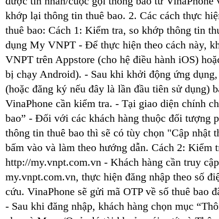
được tin nhắn/cuộc gọi thông báo từ VinaPhone 
khớp lại thông tin thuê bao. 2. Các cách thực hi
thuê bao: Cách 1: Kiểm tra, so khớp thông tin t
dụng My VNPT - Để thực hiện theo cách này, kh
VNPT trên Appstore (cho hệ điều hành iOS) hoặc
bị chạy Android). - Sau khi khởi động ứng dụng
(hoặc đăng ký nếu đây là lần đầu tiên sử dụng) b
VinaPhone cần kiểm tra. - Tại giao diện chính c
bao” - Đối với các khách hàng thuộc đối tượng 
thông tin thuê bao thì sẽ có tùy chọn "Cập nhật 
bấm vào và làm theo hướng dẫn. Cách 2: Kiểm tr
http://my.vnpt.com.vn - Khách hàng cần truy cậ
my.vnpt.com.vn, thực hiện đăng nhập theo số đi
cứu. VinaPhone sẽ gửi mã OTP về số thuê bao đ
- Sau khi đăng nhập, khách hàng chọn mục “Thôn