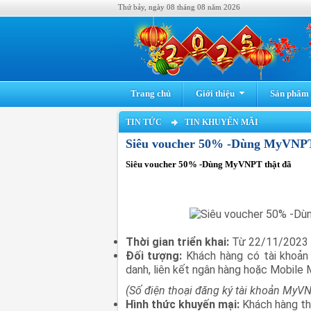
Thứ bảy, ngày 08 tháng 08 năm 2026
Trang chủ
Giới thiệu
Sản phẩm -
TIN TỨC
TIN KHUYẾN MÃI
Siêu voucher 50% -Dùng MyVNPT
Siêu voucher 50% -Dùng MyVNPT thật đã
Thời gian triển khai:
Từ 22/11/2023
Đối tượng:
Khách hàng có tài khoả
danh, liên kết ngân hàng hoặc Mobile 
(Số điện thoại đăng ký tài khoản MyV
Hình thức khuyến mại:
Khách hàng th