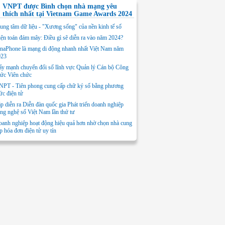
VNPT được Bình chọn nhà mạng yêu
thích nhất tại Vietnam Game Awards 2024
ung tâm dữ liệu - "Xương sống" của nền kinh tế số
ện toán đám mây: Điều gì sẽ diễn ra vào năm 2024?
naPhone là mạng di động nhanh nhất Việt Nam năm
023
y mạnh chuyển đổi số lĩnh vực Quản lý Cán bộ Công
ức Viên chức
PT - Tiên phong cung cấp chữ ký số bằng phương
ức điện tử
p diễn ra Diễn đàn quốc gia Phát triển doanh nghiệp
ng nghệ số Việt Nam lần thứ tư
anh nghiệp hoạt động hiệu quả hơn nhờ chọn nhà cung
p hóa đơn điện tử uy tín