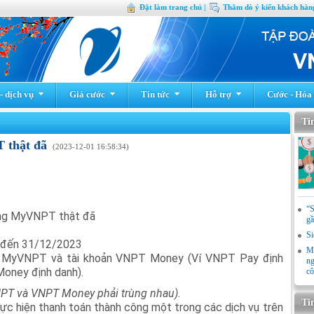
Đặt làm trang chủ |
Thăm dò ý kiến khách hàng
 dịch vụ
Giá cước
Tin tức
Hỗ trợ
Cước - Hóa
Ti
 thật đã
(2023-12-01 16:58:34)
“S
gầ
Si
 đến 31/12/2023
Mi
n MyVNPT và tài khoản VNPT Money (Ví VNPT Pay định
ng
Money định danh).
cô
NPT và VNPT Money phải trùng nhau).
Ti
ực hiện thanh toán thành công một trong các dịch vụ trên