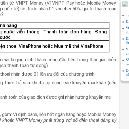
tiền từ VNPT Money (Ví VNPT Pay hoặc Mobile Money
 quốc tế) sẽ được nhận 01 voucher 50% giá trị thanh toán
ể:
Tr
Đi
ính năng
Vi
g cước viễn thông- Thanh toán đơn hàng- Đóng
2
 cước
Đẩ
ch
iện thoại VinaPhone hoặc Mua mã thẻ VinaPhone
VN
th
mại là giao dịch thành công đầu tiên trong thời gian diễn
Sắ
cô
ịch thanh toán tự động).
Do
hoại nhận được 01 lần ưu đãi của chương trình.
cấ
àng thực trả sau khi đã áp dụng các khuyến mại khác (nếu
 thanh toán của giao dịch được ghi nhận hưởng khuyến mại
gồm: Ví định danh, liên hết ngân hàng hoặc Mobile Money
ài khoản VNPT Money phải trùng với số điện thoại đăng ký