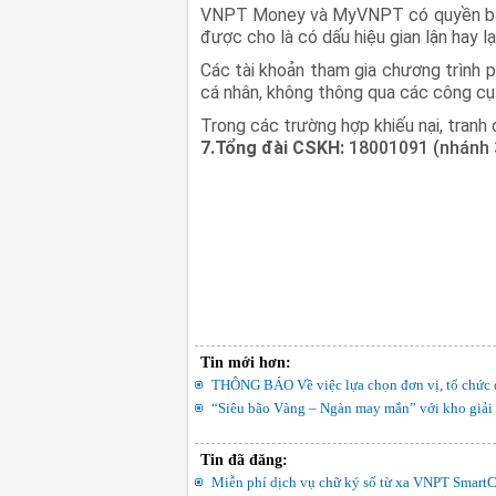
VNPT Money và MyVNPT có quyền bảo 
được cho là có dấu hiệu gian lận hay l
Các tài khoản tham gia chương trình p
cá nhân, không thông qua các công cụ 
Trong các trường hợp khiếu nại, tra
7.Tổng đài CSKH:
18001091 (nhánh 
Tin mới hơn:
THÔNG BÁO Về việc lựa chọn đơn vị, tổ chức đ
“Siêu bão Vàng – Ngàn may mắn” với kho giải
Tin đã đăng:
Miễn phí dịch vụ chữ ký số từ xa VNPT SmartCA