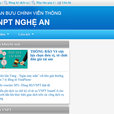
 |
Đăng ký dịch vụ |
Hộp thư góp ý |
Liên hệ
 đơn
Liên kết
n khuyến mãi
THÔNG BÁO Về việc
lựa chọn đơn vị, tổ chức
đấu giá tài sản
iêu bão Vàng – Ngàn may mắn” với kho giải thưởng
n 7 tỷ đồng từ VinaPhone
êu voucher 50% -Dùng MyVNPT thật đã
ễn phí dịch vụ chữ ký số từ xa VNPT SmartCA cho
ười dân khi thực hiện giao dịch trên các cổng dịch vụ
ng
n VNPT