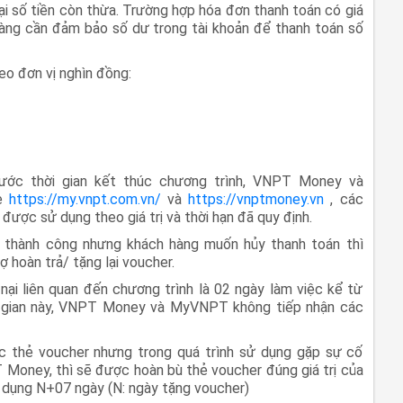
ại số tiền còn thừa. Trường hợp hóa đơn thanh toán có giá
h hàng cần đảm bảo số dư trong tài khoản để thanh toán số
eo đơn vị nghìn đồng:
ước thời gian kết thúc chương trình, VNPT Money và
te
https://my.vnpt.com.vn/
và
https://vnptmoney.vn
, các
ược sử dụng theo giá trị và thời hạn đã quy định.
 thành công nhưng khách hàng muốn hủy thanh toán thì
oàn trả/ tặng lại voucher.
 nại liên quan đến chương trình là 02 ngày làm việc kể từ
ời gian này, VNPT Money và MyVNPT không tiếp nhận các
 thẻ voucher nhưng trong quá trình sử dụng gặp sự cố
Money, thì sẽ được hoàn bù thẻ voucher đúng giá trị của
ử dụng N+07 ngày (N: ngày tặng voucher)