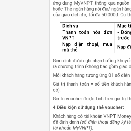
ứng dụng MyVNPT thông qua nguồn 
hoặc Thẻ ngân hàng nội địa/ ngân hàng
của giao dịch đó, tối đa 50.000đ. Cụ th
Dịch vụ
Mục t
Thanh toán hóa đơn
- Đón
VNPT
trước
Nạp điện thoại, mua
Nạp đ
mã thẻ
Giao dịch được ghi nhận hưởng khuyến 
ra chương trình (không bao gồm giao d
Mỗi khách hàng tương ứng 01 số điện t
Giá trị thanh toán = số tiền khách h
có).
Giá trị voucher được tính trên giá trị
4
.
Điều kiện sử dụng thẻ voucher:
Khách hàng có tài khoản VNPT Money, 
đã định danh
(số điện thoại đăng ký t
tài khoản MyVNPT).