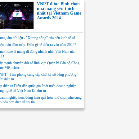
VNPT được Bình chọn
nhà mạng yêu thích
nhất tại Vietnam Game
Awards 2024
ung tâm dữ liệu - "Xương sống" của nền kinh tế số
ện toán đám mây: Điều gì sẽ diễn ra vào năm 2024?
naPhone là mạng di động nhanh nhất Việt Nam năm
023
y mạnh chuyển đổi số lĩnh vực Quản lý Cán bộ Công
ức Viên chức
PT - Tiên phong cung cấp chữ ký số bằng phương
ức điện tử
p diễn ra Diễn đàn quốc gia Phát triển doanh nghiệp
ng nghệ số Việt Nam lần thứ tư
anh nghiệp hoạt động hiệu quả hơn nhờ chọn nhà cung
p hóa đơn điện tử uy tín