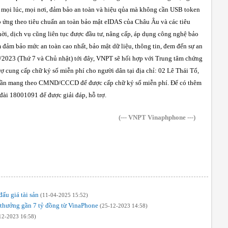
mọi lúc, mọi nơi, đảm bảo an toàn và hiệu qủa mà không cần USB token
ứng theo tiêu chuẩn an toàn bảo mật eIDAS của Châu Âu và các tiêu
ời, dịch vụ cũng liên tục được đầu tư, nâng cấp, áp dụng công nghệ bảo
 đảm bảo mức an toàn cao nhất, bảo mật dữ liệu, thông tin, đem đến sự an
/2023 (Thứ 7 và Chủ nhật) tới đây, VNPT sẽ hối hợp với Trung tâm chứng
rợ cung cấp chữ ký số miễn phí cho người dân tại địa chỉ: 02 Lê Thái Tổ,
 cần mang theo CMND/CCCD để được cấp chữ ký số miễn phí. Để có thêm
 đài 18001091 để được giải đáp, hỗ trợ.
(--- VNPT Vinaphphone ---)
ấu giá tài sản
(11-04-2025 15:52)
 thưởng gần 7 tỷ đồng từ VinaPhone
(25-12-2023 14:58)
12-2023 16:58)