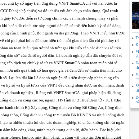
h hoạt chữ ký số ngay trên ứng dụng VNPT SmartCA chỉ với hai bước là
CCCD hoặc hộ chiếu) và đối chiếu với ảnh chụp chân dung. Quá trình
in giấy tờ được diễn ra tự động chính xác và nhanh chóng, thay vì phải
au khi hoàn tất các bước này, người dân đã có thể tiến hành ký số dễ dàng
vụ công của Chính phủ, Bộ ngành và địa phương. Theo VNPT, nếu như trước
Tr
về chi phí phải bỏ ra để thực hiện trên mỗi giao dịch lẫn chi phí duy trì
Đi
hân an toàn, hiệu quả trở thành trở ngại khi tiếp cận các dịch vụ số trên
Vi
“Công dân số” của đa số người dân. Là doanh nghiệp dẫn dắt chuyển đổi số
2
cung cấp dịch vụ chữ ký số từ xa VNPT SmartCA hoàn toàn miễn phí sẽ
Đẩ
ch
anh hơn nữa quá trình số hóa quốc gia và đem đến sự thuận tiện nhất cho
VN
h số. Lợi ích dài lâu Là doanh nghiệp đầu tiên được cấp phép cung cấp
th
ch vụ ký số và ký số từ xa của VNPT đều đang nhận được sự đón nhận, đánh
Sắ
cô
nhân và doanh nghiệp., Riêng với VNPT SmartCA, giải pháp hiện đã, đang
Do
 Cổng dịch vụ công các bộ, ngành, TP/Tỉnh như Thuế Điện tử - TCT, Kho
cấ
ủ tục hành chính Bộ Xây dựng, Cổng dịch vụ công Bộ Công An, Cổng dịch
n nông thôn, Cổng dịch vụ công trực tuyến Bộ KH&CN và nhiều cổng dịch
 tạo ra nhiều thuận lợi cho các doanh nghiệp, tổ chức, không chỉ rút ngắn
còn đảm bảo công khai, minh mạch trong quản lý, điều hành. Đặc biệt, chỉ
hư smartphone, laptop, máy tính bảng…, cùng vài thao tác đơn giản, người