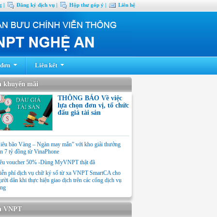
 |
Đăng ký dịch vụ |
Hộp thư góp ý |
Liên hệ
 đơn
Liên kết
n khuyến mãi
THÔNG BÁO Về việc
lựa chọn đơn vị, tổ chức
đấu giá tài sản
iêu bão Vàng – Ngàn may mắn” với kho giải thưởng
n 7 tỷ đồng từ VinaPhone
êu voucher 50% -Dùng MyVNPT thật đã
ễn phí dịch vụ chữ ký số từ xa VNPT SmartCA cho
ười dân khi thực hiện giao dịch trên các cổng dịch vụ
ng
n VNPT