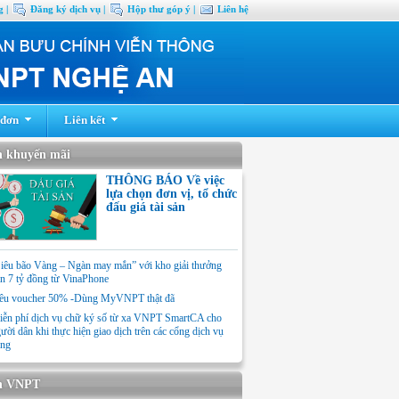
 |
Đăng ký dịch vụ |
Hộp thư góp ý |
Liên hệ
 đơn
Liên kết
n khuyến mãi
THÔNG BÁO Về việc
lựa chọn đơn vị, tổ chức
đấu giá tài sản
iêu bão Vàng – Ngàn may mắn” với kho giải thưởng
n 7 tỷ đồng từ VinaPhone
êu voucher 50% -Dùng MyVNPT thật đã
ễn phí dịch vụ chữ ký số từ xa VNPT SmartCA cho
ười dân khi thực hiện giao dịch trên các cổng dịch vụ
ng
n VNPT