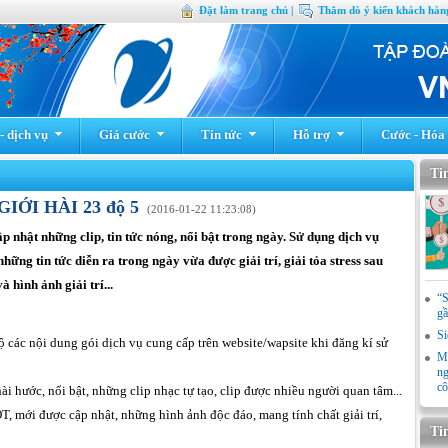
Đặt làm trang chủ |
Thăm dò ý kiến khách hàng
 dịch vụ
Giá cước
Tin tức
Hỗ trợ
Cước - Hóa
Ti
ỚI HÀI 23 độ 5
(2016-01-22 11:23:08)
cập nhật những clip, tin tức nóng, nổi bật trong ngày. Sử dụng dịch vụ
ng tin tức diễn ra trong ngày vừa được giải trí, giải tỏa stress sau
 hình ảnh giải trí...
“S
gầ
Si
các nội dung gói dịch vụ cung cấp trên website/wapsite khi đăng kí sử
Mi
ng
cô
i hước, nổi bật, những clip nhạc tự tạo, clip được nhiều người quan tâm...
 mới được cập nhật, những hình ảnh độc đáo, mang tính chất giải trí,
Ti