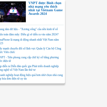
VNPT được Bình chọn
nhà mạng yêu thích
nhất tại Vietnam Game
Awards 2024
ung tâm dữ liệu - "Xương sống" của nền kinh tế số
ện toán đám mây: Điều gì sẽ diễn ra vào năm 2024?
naPhone là mạng di động nhanh nhất Việt Nam năm
023
y mạnh chuyển đổi số lĩnh vực Quản lý Cán bộ Công
ức Viên chức
PT - Tiên phong cung cấp chữ ký số bằng phương
ức điện tử
p diễn ra Diễn đàn quốc gia Phát triển doanh nghiệp
ng nghệ số Việt Nam lần thứ tư
anh nghiệp hoạt động hiệu quả hơn nhờ chọn nhà cung
p hóa đơn điện tử uy tín