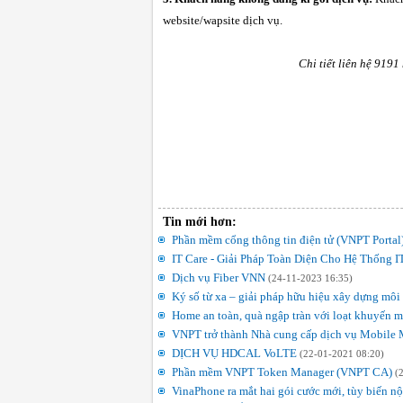
website/wapsite dịch vụ.
Chi tiết liên hệ 9191
Tin mới hơn:
Phần mềm cổng thông tin điện tử (VNPT Portal
IT Care - Giải Pháp Toàn Diện Cho Hệ Thống 
Dịch vụ Fiber VNN
(24-11-2023 16:35)
Ký số từ xa – giải pháp hữu hiệu xây dựng môi 
Home an toàn, quà ngập tràn với loạt khuyến 
VNPT trở thành Nhà cung cấp dịch vụ Mobile 
DỊCH VỤ HDCAL VoLTE
(22-01-2021 08:20)
Phần mềm VNPT Token Manager (VNPT CA)
(
VinaPhone ra mắt hai gói cước mới, tùy biến n